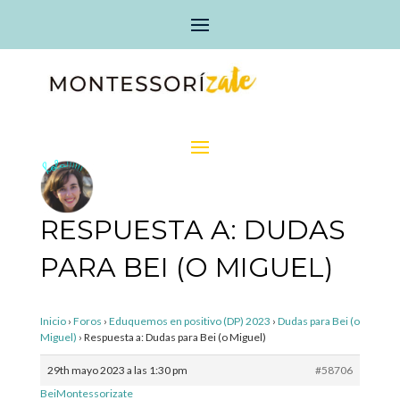
RESPUESTA A: DUDAS
PARA BEI (O MIGUEL)
Inicio
›
Foros
›
Eduquemos en positivo (DP) 2023
›
Dudas para Bei (o
Miguel)
›
Respuesta a: Dudas para Bei (o Miguel)
29th mayo 2023 a las 1:30 pm
#58706
BeiMontessorizate