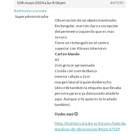
12th mayo 2024 a las 8:06 pm
#67530
BeiMontessorizate
Superadministrador
Observación de un objeto inanimado:
Rectangular, marrón claro a excepción
del perímetro izquierdo que es más
oscuro.
Tiene un rectángulo en el centro
superior con 4 líneas interiores
Cartón blando
A5
2cm grosor aproximado
Cosida con cuerda blanca
interior rallada a 2cm
margen lateral izquierdo/derecho
(describí también la etiqueta que llevaba
pero me parece ya demasiado añadirlo
aquí. Aunque si tú quieres te lo añado
también).
Dudas aqui 🙂
https://montessorizate.es/forums/topic/dudas-
practicas-de-observacion/#post-67529