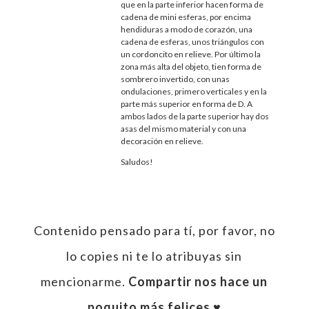
que en la parte inferior hacen forma de
cadena de mini esferas, por encima
hendiduras a modo de corazón, una
cadena de esferas, unos triángulos con
un cordoncito en relieve. Por último la
zona más alta del objeto, tien forma de
sombrero invertido, con unas
ondulaciones, primero verticales y en la
parte más superior en forma de D. A
ambos lados de la parte superior hay dos
asas del mismo material y con una
decoración en relieve.
Saludos!
Contenido pensado para tí, por favor, no
lo copies ni te lo atribuyas sin
mencionarme.
Compartir nos hace un
poquito más felices ♥︎