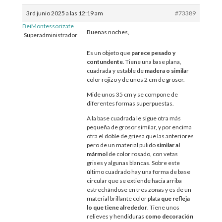
3rd junio 2025 a las 12:19 am
#73389
BeiMontessorizate
Buenas noches,
Superadministrador
Es un objeto que
parece pesado y
contundente
. Tiene una base plana,
cuadrada y estable de
madera o simila
r
color rojizo y de unos 2 cm de grosor.
Mide unos 35 cm y se compone de
diferentes formas superpuestas.
A la base cuadrada le sigue otra más
pequeña de grosor similar, y por encima
otra el doble de griesa que las anteriores
pero de un material pulido
similar al
mármol
de color rosado, con vetas
grises y algunas blancas. Sobre este
último cuadrado hay una forma de base
circular que se extiende hacia arriba
estrechándose en tres zonas y es de un
material brillante color plata
que refleja
lo que tiene alrededor
. Tiene unos
relieves y hendiduras
como decoración