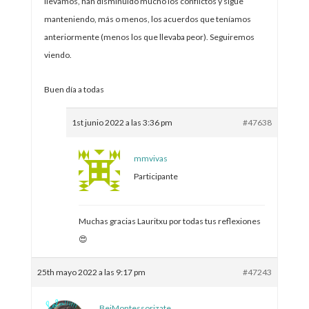
llevamos, han disminuido mucho los conflictos y sigue
manteniendo, más o menos, los acuerdos que teníamos
anteriormente (menos los que llevaba peor). Seguiremos
viendo.
Buen día a todas
1st junio 2022 a las 3:36 pm
#47638
mmvivas
Participante
Muchas gracias Lauritxu por todas tus reflexiones
😍
25th mayo 2022 a las 9:17 pm
#47243
BeiMontessorizate