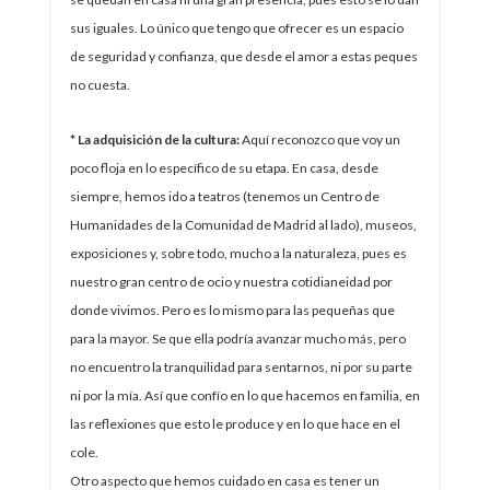
sus iguales. Lo único que tengo que ofrecer es un espacio
de seguridad y confianza, que desde el amor a estas peques
no cuesta.
* La adquisición de la cultura:
Aquí reconozco que voy un
poco floja en lo específico de su etapa. En casa, desde
siempre, hemos ido a teatros (tenemos un Centro de
Humanidades de la Comunidad de Madrid al lado), museos,
exposiciones y, sobre todo, mucho a la naturaleza, pues es
nuestro gran centro de ocio y nuestra cotidianeidad por
donde vivimos. Pero es lo mismo para las pequeñas que
para la mayor. Se que ella podría avanzar mucho más, pero
no encuentro la tranquilidad para sentarnos, ni por su parte
ni por la mía. Así que confío en lo que hacemos en familia, en
las reflexiones que esto le produce y en lo que hace en el
cole.
Otro aspecto que hemos cuidado en casa es tener un