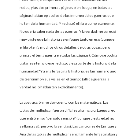
redes, y las dos primeras páginas bien, luego, en todas las
páginas habían episodios de las innumerables guerras que
ha tenido la humanidad. Y rechazó el libro completamente.
No quería saber nada de las guerras. Y la verdad me pareció
muy triste que la historia se enfoque tanto en eso (aunque
el libro tenía muchos otros detalles de otras cosas, pero
prima a el tema guerra en todas las páginas). Cómo se podría
tratar ese tema o ese rechazo a esa parte de la historia de la
humanidad? Y a ella le fascina la historia, es fan número uno
de Gerónimo y sus viajes en el tiempo (allí de guerras la
verdad no lo hablan tan explícitamente).
La abstracción me doy cuenta con las matemáticas. Las
tablas de multiplicar fueron difíciles al principio. Luego creo
que entró en su “periodo sensible” (aunque a esta edad no
se llama así), pero yo lo sentí así. Las canciones de Enrique y
Ana de las tablas de multiplicar sencillamente le fascinaban y