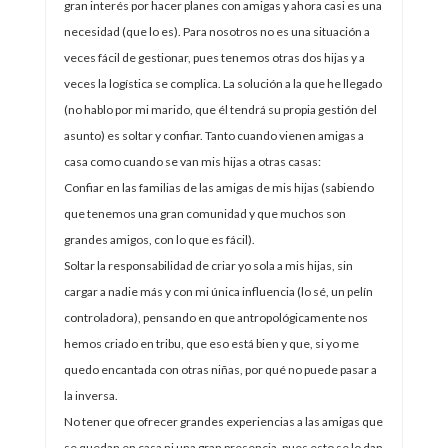
gran interés por hacer planes con amigas y ahora casi es una
necesidad (que lo es). Para nosotros no es una situación a
veces fácil de gestionar, pues tenemos otras dos hijas y a
veces la logística se complica. La solución a la que he llegado
(no hablo por mi marido, que él tendrá su propia gestión del
asunto) es soltar y confiar. Tanto cuando vienen amigas a
casa como cuando se van mis hijas a otras casas:
Confiar en las familias de las amigas de mis hijas (sabiendo
que tenemos una gran comunidad y que muchos son
grandes amigos, con lo que es fácil).
Soltar la responsabilidad de criar yo sola a mis hijas, sin
cargar a nadie más y con mi única influencia (lo sé, un pelín
controladora), pensando en que antropológicamente nos
hemos criado en tribu, que eso está bien y que, si yo me
quedo encantada con otras niñas, por qué no puede pasar a
la inversa.
No tener que ofrecer grandes experiencias a las amigas que
se quedan en casa ni una gran presencia, pues esto se lo dan