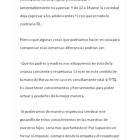
lamentablemente no a pensar. Y de 12 a 18 peor, la sociedad
deja expresar a los adolescentes? Creo que es todo lo
contrario 😢…
Pienso que algunas cosas que podríamos hacer en casa para
compensar esas inmensas diferencias podrían ser:
-Que los padres y madres nos eduquemos en esto de la
crianza consiente y respetuosa. Crecer en este sentido de
la mano de Bei ya en mi caso es sencillamente vital ☺️💛🥰.
Es clave tener conocimientos y herramientas para poder
actuar y ayudarles de la mejor manera.
-Si pudiéramos de manera respetuosa sembrar ese
gusanillo de estos conocimientos en las maestras de
nuestros hijos, sería más que fantástico! Por supuesto sin
forzar ni imponer, siempre desde la empatía y el respeto por