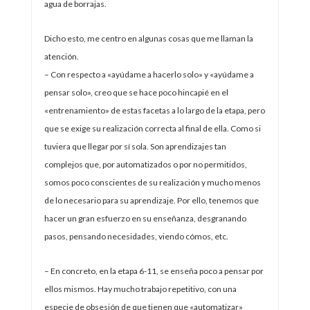
agua de borrajas.
Dicho esto, me centro en algunas cosas que me llaman la
atención.
– Con respecto a «ayúdame a hacerlo solo» y «ayúdame a
pensar solo», creo que se hace poco hincapié en el
«entrenamiento» de estas facetas a lo largo de la etapa, pero
que se exige su realización correcta al final de ella. Como si
tuviera que llegar por sí sola. Son aprendizajes tan
complejos que, por automatizados o por no permitidos,
somos poco conscientes de su realización y mucho menos
de lo necesario para su aprendizaje. Por ello, tenemos que
hacer un gran esfuerzo en su enseñanza, desgranando
pasos, pensando necesidades, viendo cómos, etc.
– En concreto, en la etapa 6-11, se enseña poco a pensar por
ellos mismos. Hay mucho trabajo repetitivo, con una
especie de obsesión de que tienen que «automatizar»