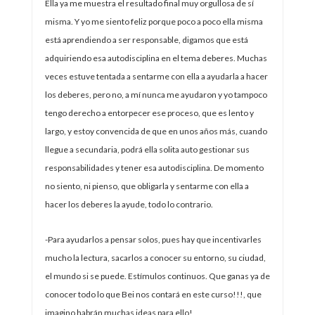
Ella ya me muestra el resultado final muy orgullosa de sí
misma. Y yo me siento feliz porque poco a poco ella misma
está aprendiendo a ser responsable, digamos que está
adquiriendo esa autodisciplina en el tema deberes. Muchas
veces estuve tentada a sentarme con ella a ayudarla a hacer
los deberes, pero no, a mí nunca me ayudaron y yo tampoco
tengo derecho a entorpecer ese proceso, que es lento y
largo, y estoy convencida de que en unos años más, cuando
llegue a secundaria, podrá ella solita auto gestionar sus
responsabilidades y tener esa autodisciplina. De momento
no siento, ni pienso, que obligarla y sentarme con ella a
hacer los deberes la ayude, todo lo contrario.
-Para ayudarlos a pensar solos, pues hay que incentivarles
mucho la lectura, sacarlos a conocer su entorno, su ciudad,
el mundo si se puede. Estímulos continuos. Que ganas ya de
conocer todo lo que Bei nos contará en este curso!!!, que
imagino habrán muchas ideas para ello!