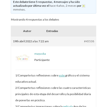
Este debate tiene 5 respuestas, 4 mensajes y ha sido
actualizado por última vez el
hace 4 años, 2 meses
por
mmvivas
.
Mostrando 4 respuestas a los debates
Autor
Entradas
19th abril 2022 a las 7:22 am
#45538
mayuska
Participante
1/Comparte tus reflexiones sobre
este
gráfico y el sistema
educativo actual.
2/Comparte tus reflexiones sobre las cuatro características
principales de esta etapa del desarrollo y la posibilidad diaria
de ponerlas en práctica.
3/Comparte tus impresiones sobre la
película
Ana de los