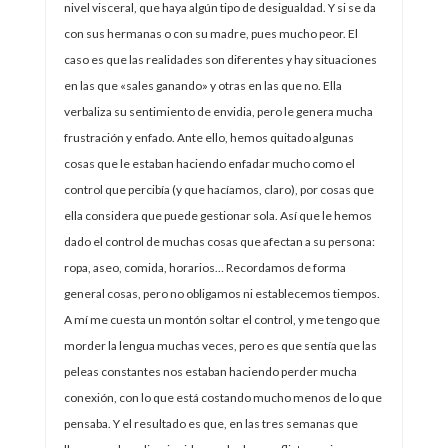
nivel visceral, que haya algún tipo de desigualdad. Y si se da
con sus hermanas o con su madre, pues mucho peor. El
caso es que las realidades son diferentes y hay situaciones
en las que «sales ganando» y otras en las que no. Ella
verbaliza su sentimiento de envidia, pero le genera mucha
frustración y enfado. Ante ello, hemos quitado algunas
cosas que le estaban haciendo enfadar mucho como el
control que percibía (y que hacíamos, claro), por cosas que
ella considera que puede gestionar sola. Así que le hemos
dado el control de muchas cosas que afectan a su persona:
ropa, aseo, comida, horarios… Recordamos de forma
general cosas, pero no obligamos ni establecemos tiempos.
A mí me cuesta un montón soltar el control, y me tengo que
morder la lengua muchas veces, pero es que sentía que las
peleas constantes nos estaban haciendo perder mucha
conexión, con lo que está costando mucho menos de lo que
pensaba. Y el resultado es que, en las tres semanas que