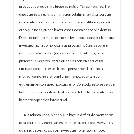
procesos porque si no luego es más difícil cambiarlos. No
digo que ésta sea una afirmación totalmente falsa, porque
no cuento con los suficientes estudios científicos, pero sí
creo que no se puede hacer esto a costa de todo lo demás.
De no dejarles pensar, de no darles espacio para probar, para
investigar, para comprobar sus propias hipótesis sobre el
mundo que les rodea (que son muchas), etc. En general
pienso que las propuestas que se hacen en esta etapa
cuentan con poco espacio para pensar por ti mismo. Y
menos, como he dicho anteriormente, cuentan con
entrenamiento específico para ello. Con todo esto se ve que
la independencia intelectual no está del todo presente. Hay
bastante represión intelectual.
– En la misma línea, pienso que hay un déficit de momentos
para entrenar y expresar esa mente razonadora. Hay veces
que, incluso en casa, yo me veo que no tengo tiempo o