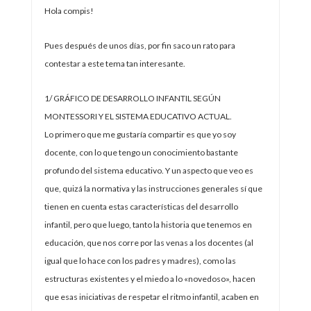
Hola compis!
Pues después de unos días, por fin saco un rato para
contestar a este tema tan interesante.
1/ GRÁFICO DE DESARROLLO INFANTIL SEGÚN
MONTESSORI Y EL SISTEMA EDUCATIVO ACTUAL.
Lo primero que me gustaría compartir es que yo soy
docente, con lo que tengo un conocimiento bastante
profundo del sistema educativo. Y un aspecto que veo es
que, quizá la normativa y las instrucciones generales sí que
tienen en cuenta estas características del desarrollo
infantil, pero que luego, tanto la historia que tenemos en
educación, que nos corre por las venas a los docentes (al
igual que lo hace con los padres y madres), como las
estructuras existentes y el miedo a lo «novedoso», hacen
que esas iniciativas de respetar el ritmo infantil, acaben en