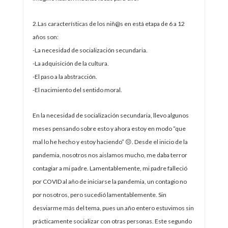
2.Las características de los niñ@s en está etapa de 6 a 12
años son:
-La necesidad de socialización secundaria.
-La adquisición de la cultura.
-El paso a la abstracción.
-El nacimiento del sentido moral.
En la necesidad de socialización secundaria, llevo algunos
meses pensando sobre esto y ahora estoy en modo “que
mal lo he hecho y estoy haciendo” 😔. Desde el inicio de la
pandemia, nosotros nos aislamos mucho, me daba terror
contagiar a mi padre. Lamentablemente, mi padre falleció
por COVID al año de iniciarse la pandemia, un contagio no
por nosotros, pero sucedió lamentablemente. Sin
desviarme más del tema, pues un año entero estuvimos sin
prácticamente socializar con otras personas. Este segundo