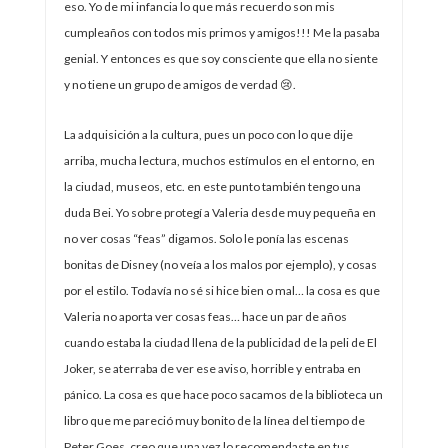
eso. Yo de mi infancia lo que más recuerdo son mis
cumpleaños con todos mis primos y amigos!!! Me la pasaba
genial. Y entonces es que soy consciente que ella no siente
y no tiene un grupo de amigos de verdad 😢.
La adquisición a la cultura, pues un poco con lo que dije
arriba, mucha lectura, muchos estímulos en el entorno, en
la ciudad, museos, etc. en este punto también tengo una
duda Bei. Yo sobre protegí a Valeria desde muy pequeña en
no ver cosas “feas” digamos. Solo le ponía las escenas
bonitas de Disney (no veía a los malos por ejemplo), y cosas
por el estilo. Todavía no sé si hice bien o mal… la cosa es que
Valeria no aporta ver cosas feas… hace un par de años
cuando estaba la ciudad llena de la publicidad de la peli de El
Joker, se aterraba de ver ese aviso, horrible y entraba en
pánico. La cosa es que hace poco sacamos de la biblioteca un
libro que me pareció muy bonito de la línea del tiempo de
Peter Goes, creo que una vez lo recomendaste en tus