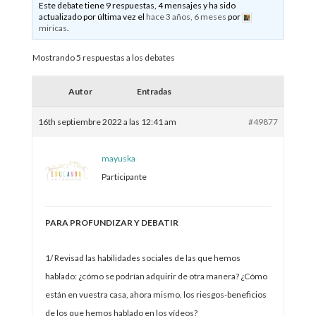
Este debate tiene 9 respuestas, 4 mensajes y ha sido
actualizado por última vez el
hace 3 años, 6 meses
por
miricas
.
Mostrando 5 respuestas a los debates
Autor
Entradas
16th septiembre 2022 a las 12:41 am
#49877
mayuska
Participante
PARA PROFUNDIZAR Y DEBATIR
1/ Revisad las habilidades sociales de las que hemos
hablado: ¿cómo se podrían adquirir de otra manera? ¿Cómo
están en vuestra casa, ahora mismo, los riesgos-beneficios
de los que hemos hablado en los vídeos?