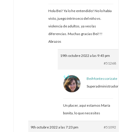
Hola Bei! Ya lo he entendido! No lo había
visto, juego intrínseco del niño vs.
violencia de adultos, ya veo las
diferencias. Muchas gracias Bei!!!
Abrazos
19th octubre 2022 a las 9:45 pm
#51268
BeiMontessorizate
Superadministrador
Un placer, aquí estamos María
bonita, lo que necesites
9th octubre 2022 a las 7:23 pm
#51092