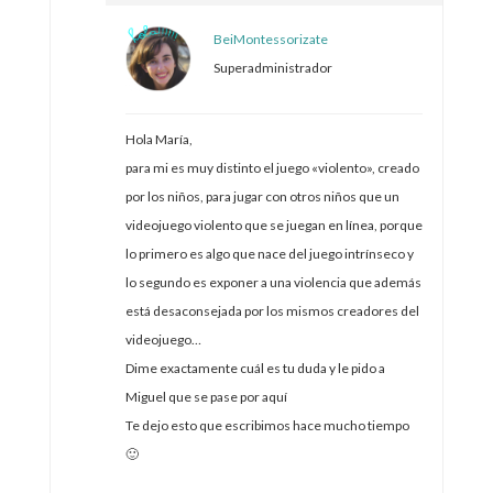
BeiMontessorizate
Superadministrador
Hola María,
para mi es muy distinto el juego «violento», creado
por los niños, para jugar con otros niños que un
videojuego violento que se juegan en línea, porque
lo primero es algo que nace del juego intrínseco y
lo segundo es exponer a una violencia que además
está desaconsejada por los mismos creadores del
videojuego…
Dime exactamente cuál es tu duda y le pido a
Miguel que se pase por aquí
Te dejo esto que escribimos hace mucho tiempo
🙂