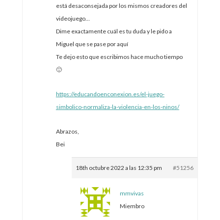
está desaconsejada por los mismos creadores del
videojuego…
Dime exactamente cuál es tu duda y le pido a
Miguel que se pase por aquí
Te dejo esto que escribimos hace mucho tiempo
🙂
https://educandoenconexion.es/el-juego-
simbolico-normaliza-la-violencia-en-los-ninos/
Abrazos,
Bei
18th octubre 2022 a las 12:35 pm
#51256
mmvivas
Miembro