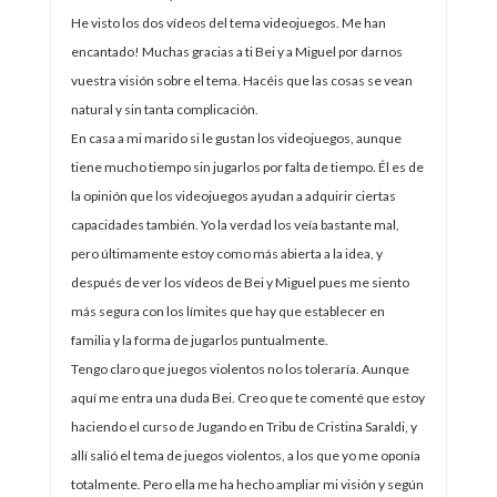
He visto los dos vídeos del tema videojuegos. Me han
encantado! Muchas gracias a ti Bei y a Miguel por darnos
vuestra visión sobre el tema. Hacéis que las cosas se vean
natural y sin tanta complicación.
En casa a mi marido si le gustan los videojuegos, aunque
tiene mucho tiempo sin jugarlos por falta de tiempo. Él es de
la opinión que los videojuegos ayudan a adquirir ciertas
capacidades también. Yo la verdad los veía bastante mal,
pero últimamente estoy como más abierta a la idea, y
después de ver los vídeos de Bei y Miguel pues me siento
más segura con los límites que hay que establecer en
familia y la forma de jugarlos puntualmente.
Tengo claro que juegos violentos no los toleraría. Aunque
aquí me entra una duda Bei. Creo que te comenté que estoy
haciendo el curso de Jugando en Tribu de Cristina Saraldi, y
allí salió el tema de juegos violentos, a los que yo me oponía
totalmente. Pero ella me ha hecho ampliar mi visión y según