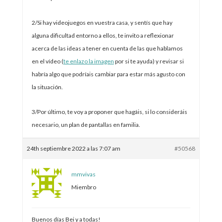
2/Si hay videojuegos en vuestra casa, y sentís que hay
alguna dificultad entorno a ellos, te invito a reflexionar
acerca de las ideas a tener en cuenta de las que hablamos
en el vídeo (
te enlazo la imagen
por si te ayuda) y revisar si
habría algo que podríais cambiar para estar más agusto con
la situación.
3/Por último, te voy a proponer que hagáis, si lo consideráis
necesario, un plan de pantallas en familia.
24th septiembre 2022 a las 7:07 am
#50568
mmvivas
Miembro
Buenos días Bei y a todas!