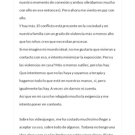
nuestro momento de conexión y ambos vibrábamos mucho
con ello en ese entonces). Pero ahora me siento en paz con
ello.
Y hay más. El conflicto está presente en la sociedad y en
nuestra familia con un grado de violencia más o menos alto
que los niños creo que necesitan procesar.
Si me imagino mi mundo ideal, no me gustaría que vivieran a
contacto con eso, e intento minimizar la exposición. Pero y
las violencias en casa? Más o menos sutiles, pero las hay.
Que intentemos que no las haya y vayamos a terapia y
hagamos todo lo que esté en nuestras manos, si, pero
igualmente las hay. A veces sin darnos ni cuenta.
Así que en mi caso he rebajado mucho la exigencia y me
intento poner en contexto.
Sobre los videojuegos, me ha costado muchísimo llegar a
aceptar su uso, sobre todo de algunos. Todavía no tengo una
idea clara y por eso los límites no están súper claros. El año