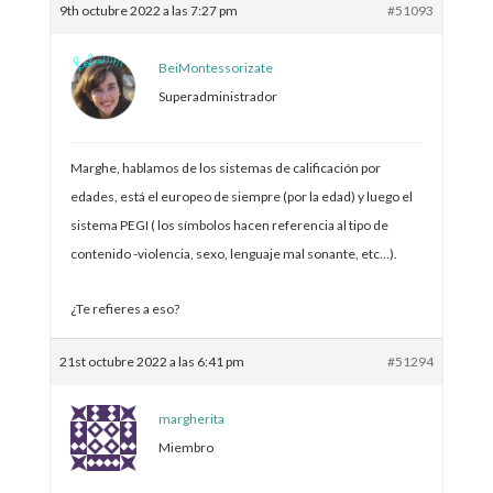
9th octubre 2022 a las 7:27 pm
#51093
BeiMontessorizate
Superadministrador
Marghe, hablamos de los sistemas de calificación por
edades, está el europeo de siempre (por la edad) y luego el
sistema PEGI ( los símbolos hacen referencia al tipo de
contenido -violencia, sexo, lenguaje mal sonante, etc…).
¿Te refieres a eso?
21st octubre 2022 a las 6:41 pm
#51294
margherita
Miembro