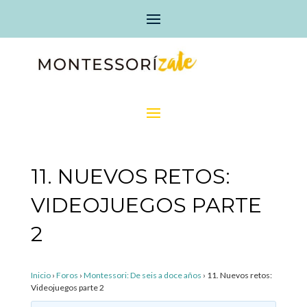
11. NUEVOS RETOS:
VIDEOJUEGOS PARTE
2
Inicio
›
Foros
›
Montessori: De seis a doce años
›
11. Nuevos retos:
Videojuegos parte 2