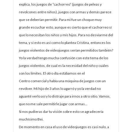
explica, los juegos de “cachorreo” (juegos de peleas y
revolcones entre niños), juegos con armas y demás parece
que se deberían permitir. Para mi fue un choque muy
grande escuchar esto, aunque es cierto que el cachorreo sí
que lo necesitan los niños y mis hijos. Para no desviarme del
tema, y si esto es así como lo plantea Cristina, entonces los
juegos violentos de videojuegos serían permitidos también?
Yo la verdad tengo mucha confusión con este tema de los
juegos violentos, de cual es la necesidad del niño y cuáles
son los límites. El otro día estábamos en el
Centro comercial y había una máquina de juegos con un
revólver. Mi hijo de 3 años lo agarró y yo la verdad no
aguanté verlo así y lo distraje para irnos a otro sitio. Vamos,
que no me sale permitirle jugar con armas…
Si nos pudieras dar tu visión sobre esto se agradecería
muchísimo Bei.
De momento en casa el uso de videojuegos es casi nulo, a