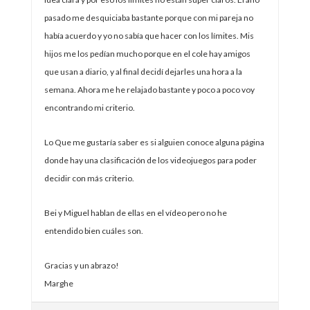
pasado me desquiciaba bastante porque con mi pareja no
había acuerdo y yo no sabía que hacer con los límites. Mis
hijos me los pedían mucho porque en el cole hay amigos
que usan a diario, y al final decidí dejarles una hora a la
semana. Ahora me he relajado bastante y poco a poco voy
encontrando mi criterio.
Lo Que me gustaría saber es si alguien conoce alguna página
donde hay una clasificación de los videojuegos para poder
decidir con más criterio.
Bei y Miguel hablan de ellas en el vídeo pero no he
entendido bien cuáles son.
Gracias y un abrazo!
Marghe