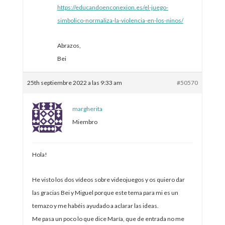
https://educandoenconexion.es/el-juego-
simbolico-normaliza-la-violencia-en-los-ninos/
Abrazos,
Bei
25th septiembre 2022 a las 9:33 am
#50570
margherita
Miembro
Hola!
He visto los dos vídeos sobre videojuegos y os quiero dar
las gracias Bei y Miguel porque este tema para mi es un
temazo y me habéis ayudado a aclarar las ideas.
Me pasa un poco lo que dice María, que de entrada no me