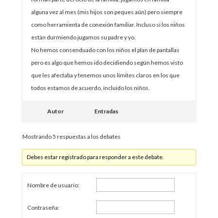
alguna vez al mes (mis hijos son peques aún) pero siempre
como herramienta de conexión familiar. Incluso si los niños
están durmiendo jugamos su padre y yo.
No hemos consenduado con los niños el plan de pantallas
pero es algo que hemos ido decidiendo según hemos visto
que les afectaba y tenemos unos límites claros en los que
todos estamos de acuerdo, incluido los niños.
Autor
Entradas
Mostrando 5 respuestas a los debates
Debes estar registrado para responder a este debate.
Nombre de usuario:
Contraseña: