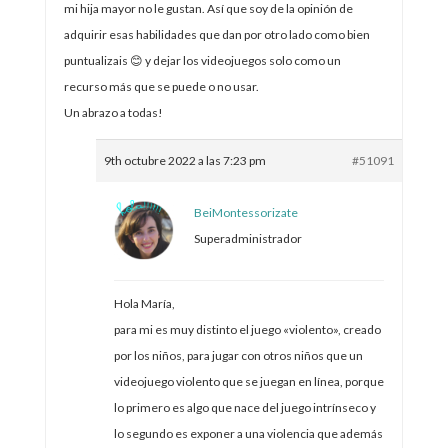
mi hija mayor no le gustan. Así que soy de la opinión de
adquirir esas habilidades que dan por otro lado como bien
puntualizais 😊 y dejar los videojuegos solo como un
recurso más que se puede o no usar.
Un abrazo a todas!
9th octubre 2022 a las 7:23 pm
#51091
BeiMontessorizate
Superadministrador
Hola María,
para mi es muy distinto el juego «violento», creado
por los niños, para jugar con otros niños que un
videojuego violento que se juegan en línea, porque
lo primero es algo que nace del juego intrínseco y
lo segundo es exponer a una violencia que además