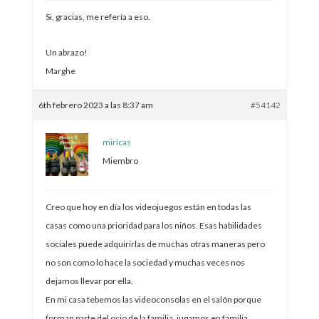
Si, gracias, me refería a eso.
Un abrazo!
Marghe
6th febrero 2023 a las 8:37 am
#54142
miricas
Miembro
Creo que hoy en día los videojuegos están en todas las
casas como una prioridad para los niños. Esas habilidades
sociales puede adquirirlas de muchas otras maneras pero
no son como lo hace la sociedad y muchas veces nos
dejamos llevar por ella.
En mi casa tebemos las videoconsolas en el salón porque
forman parte del ocio de la familia, jugamos en familia