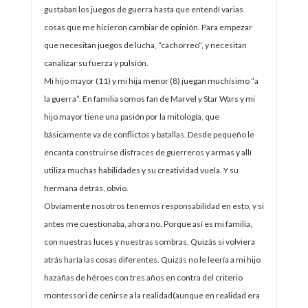
gustaban los juegos de guerra hasta que entendí varias
cosas que me hicieron cambiar de opinión. Para empezar
que necesitan juegos de lucha, “cachorreo”, y necesitan
canalizar su fuerza y pulsión.
Mi hijo mayor (11) y mi hija menor (8) juegan muchísimo “a
la guerra”. En familia somos fan de Marvel y Star Wars y mi
hijo mayor tiene una pasión por la mitología, que
básicamente va de conflictos y batallas. Desde pequeño le
encanta construirse disfraces de guerreros y armas y allí
utiliza muchas habilidades y su creatividad vuela. Y su
hermana detrás, obvio.
Obviamente nosotros tenemos responsabilidad en esto, y si
antes me cuestionaba, ahora no. Porque así es mi familia,
con nuestras luces y nuestras sombras. Quizás si volviera
atrás haría las cosas diferentes. Quizás no le leería a mi hijo
hazañas de héroes con tres años en contra del criterio
montessori de ceñirse a la realidad(aunque en realidad era