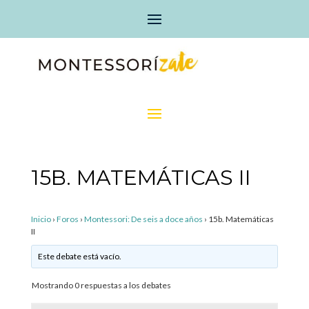
15B. MATEMÁTICAS II
Inicio
›
Foros
›
Montessori: De seis a doce años
›
15b. Matemáticas
II
Este debate está vacío.
Mostrando 0 respuestas a los debates