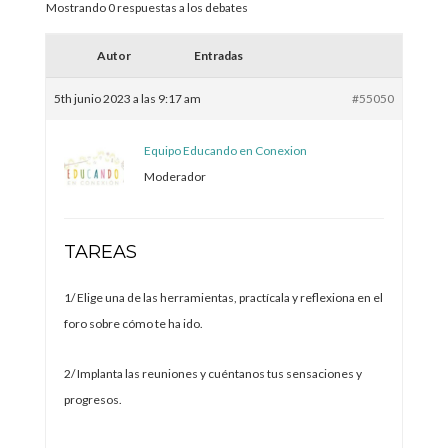
Mostrando 0 respuestas a los debates
Autor
Entradas
5th junio 2023 a las 9:17 am
#55050
Equipo Educando en Conexion
Moderador
TAREAS
1/ Elige una de las herramientas, practícala y reflexiona en el
foro sobre cómo te ha ido.
2/ Implanta las reuniones y cuéntanos tus sensaciones y
progresos.