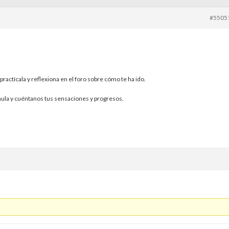
#5505
practícala y reflexiona en el foro sobre cómo te ha ido.
aula y cuéntanos tus sensaciones y progresos.