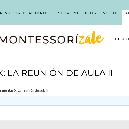
EN NUESTROS ALUMNOS…
SOBRE MI
BLOG
MEDIOS
A
CURS
: LA REUNIÓN DE AULA II
mientas X: La reunión de aula II