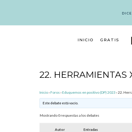
DIC
INICIO
GRATIS
22. HERRAMIENTAS X
Inicio
›
Foros
›
Eduquemos en positivo (DP) 2023
›
22. Herra
Este debate está vacío.
Mostrando 0 respuestas a los debates
Autor
Entradas