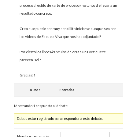
proceso al estilo de «arte de proceso» no tanto d ellegar a un
resultado concreto.
Creo que puede ser muy sencillito iniciarse aunque sea con
los vídeos de Escuela Viva que nos has adjuntado?
Por cierto los libros/capítulos de érase una vez qué te
parecen Bei?
Gracias!!
Autor
Entradas
Mostrando 1 respuesta al debate
Debes estar registrado para responder a este debate.
Nombre de usuario: