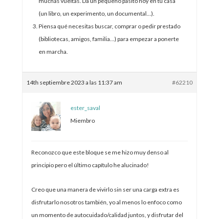
muchas vueltas. Da un pequeño pasito hoy en tu casa
(un libro, un experimento, un documental…).
Piensa qué necesitas buscar, comprar o pedir prestado
(bibliotecas, amigos, familia…) para empezar a ponerte
en marcha.
14th septiembre 2023 a las 11:37 am
#62210
ester_saval
Miembro
Reconozco que este bloque se me hizo muy denso al
principio pero el último capítulo he alucinado!
Creo que una manera de vivirlo sin ser una carga extra es
disfrutarlo nosotros también, yo al menos lo enfoco como
un momento de autocuidado/calidad juntos, y disfrutar del