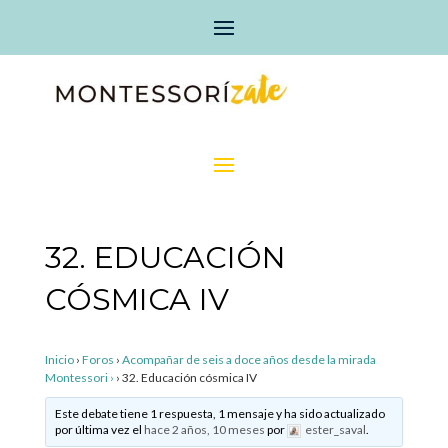
32. EDUCACIÓN
CÓSMICA IV
Inicio
›
Foros
›
Acompañar de seis a doce años desde la mirada
Montessori ›
›
32. Educación cósmica IV
Este debate tiene 1 respuesta, 1 mensaje y ha sido actualizado
por última vez el
hace 2 años, 10 meses
por
ester_saval
.