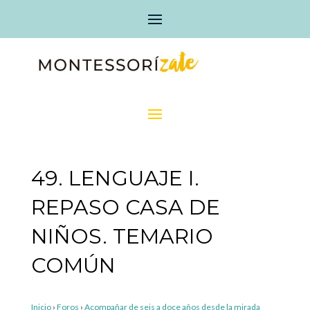
49. LENGUAJE I.
REPASO CASA DE
NIÑOS. TEMARIO
COMÚN
Inicio
›
Foros
›
Acompañar de seis a doce años desde la mirada