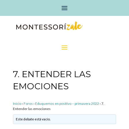
7. ENTENDER LAS
EMOCIONES
Inicio
›
Foros
›
Eduquemos en positivo – primavera 2022
›
7.
Entender las emociones
Este debate está vacío.