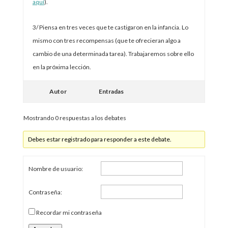
aquí
).
3/ Piensa en tres veces que te castigaron en la infancia. Lo
mismo con tres recompensas (que te ofrecieran algo a
cambio de una determinada tarea). Trabajaremos sobre ello
en la próxima lección.
Autor
Entradas
Mostrando 0 respuestas a los debates
Debes estar registrado para responder a este debate.
Nombre de usuario:
Contraseña:
Recordar mi contraseña