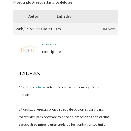
Mostrando 0 respuestas a los debates
Autor
Entradas
24th junio 2022 a las 7:00 am
#47455
mayuska
Participante
TAREAS
1/ Rellena
la ficha
sobre cómo nos sentimos y cómo
actuamos.
2/ Realizad vuestra propia rueda de opciones para la ira,
materiales para reconocimiento de emociones con caritas
de vuestros niños o una rueda de los sentimientos (info