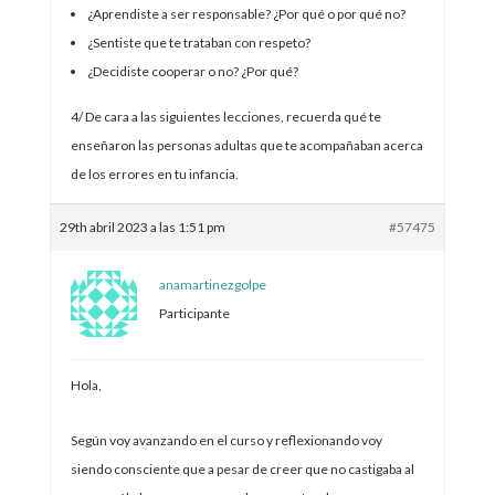
¿Aprendiste a ser responsable? ¿Por qué o por qué no?
¿Sentiste que te trataban con respeto?
¿Decidiste cooperar o no? ¿Por qué?
4/ De cara a las siguientes lecciones, recuerda qué te
enseñaron las personas adultas que te acompañaban acerca
de los errores en tu infancia.
29th abril 2023 a las 1:51 pm
#57475
anamartinezgolpe
Participante
Hola,
Según voy avanzando en el curso y reflexionando voy
siendo consciente que a pesar de creer que no castigaba al