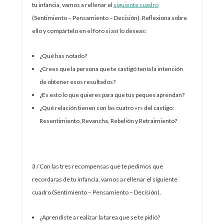
tu infancia, vamos a rellenar el
siguiente cuadro
(Sentimiento – Pensamiento – Decisión). Reflexiona sobre
ello y compártelo en el foro si así lo deseas:
¿Qué has notado?
¿Crees que la persona que te castigó tenía la intención
de obtener esos resultados?
¿Es esto lo que quieres para que tus peques aprendan?
¿Qué relación tienen con las cuatro «r» del castigo:
Resentimiento, Revancha, Rebelión y Retraimiento?
3 / Con las tres recompensas que te pedimos que
recordaras de tu infancia, vamos a rellenar el siguiente
cuadro (Sentimiento – Pensamiento – Decisión).
¿Aprendiste a realizar la tarea que se te pidió?