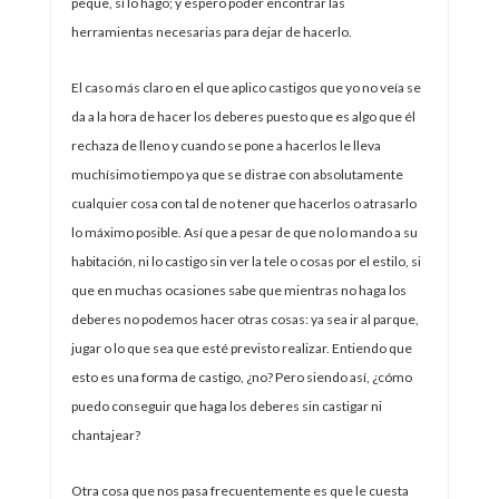
peque, sí lo hago; y espero poder encontrar las
herramientas necesarias para dejar de hacerlo.
El caso más claro en el que aplico castigos que yo no veía se
da a la hora de hacer los deberes puesto que es algo que él
rechaza de lleno y cuando se pone a hacerlos le lleva
muchísimo tiempo ya que se distrae con absolutamente
cualquier cosa con tal de no tener que hacerlos o atrasarlo
lo máximo posible. Así que a pesar de que no lo mando a su
habitación, ni lo castigo sin ver la tele o cosas por el estilo, si
que en muchas ocasiones sabe que mientras no haga los
deberes no podemos hacer otras cosas: ya sea ir al parque,
jugar o lo que sea que esté previsto realizar. Entiendo que
esto es una forma de castigo, ¿no? Pero siendo así, ¿cómo
puedo conseguir que haga los deberes sin castigar ni
chantajear?
Otra cosa que nos pasa frecuentemente es que le cuesta