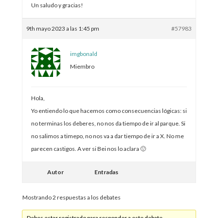
Un saludo y gracias!
9th mayo 2023 a las 1:45 pm
#57983
imgbonald
Miembro
Hola,
Yo entiendo lo que hacemos como consecuencias lógicas: si
no terminas los deberes, no nos da tiempo de ir al parque. Si
no salimos a timepo, no nos va a dar tiempo de ir a X. No me
parecen castigos. A ver si Bei nos lo aclara 🙂
Autor
Entradas
Mostrando 2 respuestas a los debates
Debes estar registrado para responder a este debate.