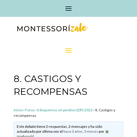
8. CASTIGOS Y
RECOMPENSAS
Inicio
›
Foros
›
Eduquemos en positivo (DP) 2023
›
8. Castigos y
recompensas
Este debate tiene 2 respuestas, 2 mensajes y ha sido
actualizado por última vez el
hace 3 años, 3 meses
por
imgbonald
.