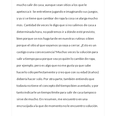
mucho salir de casa, aunque sean sitios a los que le
apetezca ir. Se entretiene jugando e imaginando sus juegos,
y ya si se tiene que cambiar de ropa la cosa se alarga mucho
más. Cantidad de veces le digo que si no salimos de casa a
determinada hora, no podremos ir a dónde esté previsto,
bien porque se nos haga tarde en nuestras rutinas o bien
porque el sitio al que vayamos ya vaya a cerrar. ¿Esto es un
castigo o una consecuencia? Muchas veces la solución para
salir a tiempo pasa porque sea yo quién lo cambie de ropa,
por ejemplo, pero es algo que no me gusta ya que sabe
hacerlo sólo perfectamente y creo que con su edad (6 años)
debería hacer solo. Por otra parte, también entiendo que
todavía no tiene el concepto del tiempo bien asentado, y por
tanto indicarle un tiempo límite para salir de casa tampoco
sirve de mucho. En resumen, me encuentro en una
encrucijada a la que de momento no le encuentro solución.