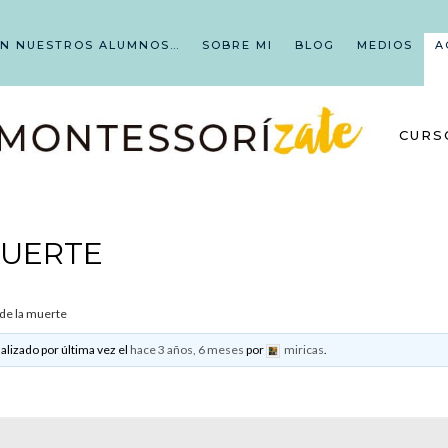
EN NUESTROS ALUMNOS…
SOBRE MI
BLOG
MEDIOS
A
CURS
MUERTE
 de la muerte
alizado por última vez el
hace 3 años, 6 meses
por
miricas
.