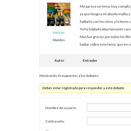
Me parece un tema muy complica
ya que tengo a mi abuela malita 
hablarlo con los niños y lo tiene 
Yo he hablado abiertamente con m
miricas
Muchas gracias por todos los li
Miembro
hablar sobre este tema, que en s
Autor
Entradas
Mostrando 4 respuestas a los debates
Debes estar registrado para responder a este debate.
Nombre de usuario:
Contraseña: