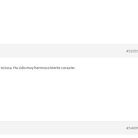
#5205
preciosa. Ha sido muy hermoso leerte corazón.
#5409