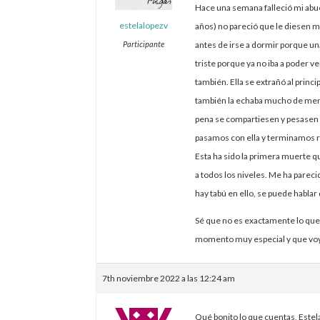
Hace una semana falleció mi abue
estelalopezv
años) no pareció que le diesen m
Participante
antes de irse a dormir porque una
triste porque ya no iba a poder v
también. Ella se extrañó al princ
también la echaba mucho de meno
pena se compartiesen y pesasen
pasamos con ella y terminamos 
Esta ha sido la primera muerte q
a todos los niveles. Me ha parecid
hay tabú en ello, se puede hablar 
Sé que no es exactamente lo que 
momento muy especial y que voy
7th noviembre 2022 a las 12:24 am
Qué bonito lo que cuentas, Estel