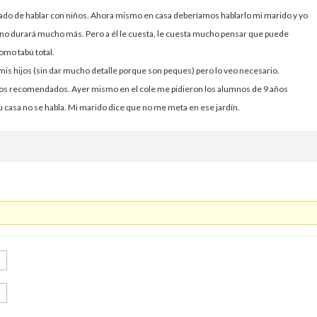
do de hablar con niños. Ahora mismo en casa deberíamos hablarlo mi marido y yo
y no durará mucho más. Pero a él le cuesta, le cuesta mucho pensar que puede
como tabú total.
is hijos (sin dar mucho detalle porque son peques) pero lo veo necesario.
bros recomendados. Ayer mismo en el cole me pidieron los alumnos de 9 años
u casa no se habla. Mi marido dice que no me meta en ese jardín.