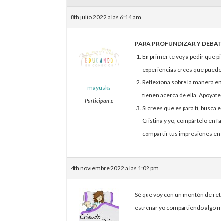
8th julio 2022 a las 6:14 am
PARA PROFUNDIZAR Y DEBAT
En primer te voy a pedir que p
experiencias crees que pueden
Reflexiona sobre la manera en
mayuska
tienen acerca de ella. Apoyate
Participante
Si crees que es para ti, busca 
Cristina y yo, compártelo en f
compartir tus impresiones en 
4th noviembre 2022 a las 1:02 pm
Sé que voy con un montón de retr
estrenar yo compartiendo algo m