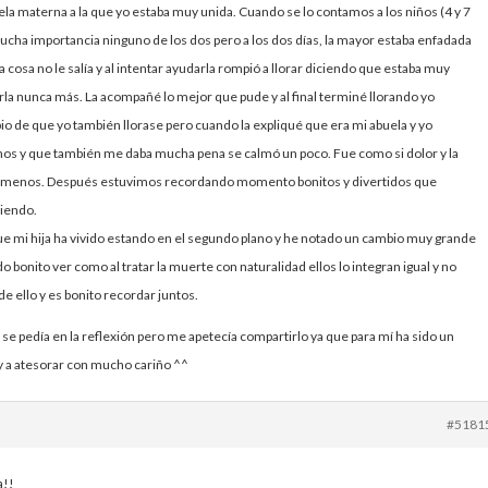
la materna a la que yo estaba muy unida. Cuando se lo contamos a los niños (4 y 7
ucha importancia ninguno de los dos pero a los dos días, la mayor estaba enfadada
 cosa no le salía y al intentar ayudarla rompió a llorar diciendo que estaba muy
erla nunca más. La acompañé lo mejor que pude y al final terminé llorando yo
ipio de que yo también llorase pero cuando la expliqué que era mi abuela y yo
s y que también me daba mucha pena se calmó un poco. Fue como si dolor y la
 menos. Después estuvimos recordando momento bonitos y divertidos que
riendo.
ue mi hija ha vivido estando en el segundo plano y he notado un cambio muy grande
o bonito ver como al tratar la muerte con naturalidad ellos lo integran igual y no
de ello y es bonito recordar juntos.
se pedía en la reflexión pero me apetecía compartirlo ya que para mí ha sido un
 a atesorar con mucho cariño ^^
#5181
a!!