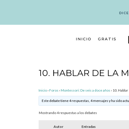
DIC
INICIO
GRATIS
10. HABLAR DE LA 
Inicio
›
Foros
›
Montessori: De seis a doce años
›
10. Hablar
Este debate tiene 4 respuestas, 4 mensajes y ha sido actu
Mostrando 4 respuestas a los debates
Autor
Entradas