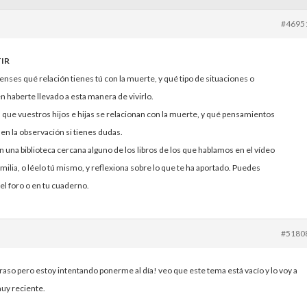
#4695
IR
ienses qué relación tienes tú con la muerte, y qué tipo de situaciones o
 haberte llevado a esta manera de vivirlo.
 que vuestros hijos e hijas se relacionan con la muerte, y qué pensamientos
 en la observación si tienes dudas.
en una biblioteca cercana alguno de los libros de los que hablamos en el vídeo
amilia, o léelo tú mismo, y reflexiona sobre lo que te ha aportado. Puedes
el foro o en tu cuaderno.
#5180
aso pero estoy intentando ponerme al día! veo que este tema está vacío y lo voy a
uy reciente.