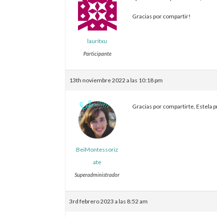
Gracias por compartir!
lauritxu
Participante
13th noviembre 2022 a las 10:18 pm
Gracias por compartirte, Estela 
BeiMontessoriz
ate
Superadministrador
3rd febrero 2023 a las 8:52 am