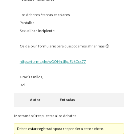
Los deberes / tareas escolares
Pantallas
Sexualidad incipiente
Os dejo un formulario para que podamos afinar más 🙂
https://forms.gle/wGQNn1RpJEJ6Ccx77
Gracias miles,
Bei
Autor
Entradas
Mostrando 0 respuestas a los debates
Debes estar registrado para responder a este debate.