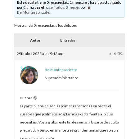
Este debate tiene 0 respuestas, 1 mensaje y ha sido actualizado
por última vez el
hace 4 años, 3 meses
por
BeiMontessorizate
.
Mostrando 0 respuestas a los debates
Autor
Entradas
29th abril 2022 a las 9:12 am
#46159
BeiMontessorizate
Superadministrador
Buenas 🙂
La parte buena de ser las primeras personas en hacer el
curso es que podmeos adaptarnos exactamente a lo que
necesitáis. Voy a grabar este fin de semana la parte de adulta
preparada y tengo en mente tres grandes temas que son un
reto para vosotros/as