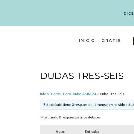
DIC
INICIO
GRATIS
DUDAS TRES-SEIS
Inicio
›
Foros
›
Foro Dudas AMM 24
›
Dudas Tres-Seis
Este debate tiene 0 respuestas, 1 mensaje y ha sido actua
Mostrando 0 respuestas a los debates
Autor
Entradas