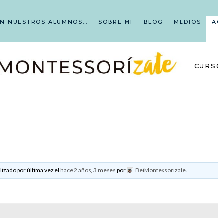
EN NUESTROS ALUMNOS…
SOBRE MI
BLOG
MEDIOS
A
CURS
lizado por última vez el
hace 2 años, 3 meses
por
BeiMontessorizate
.