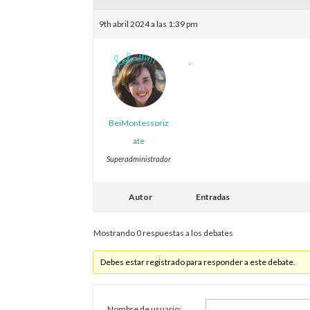
9th abril 2024 a las 1:39 pm
.
BeiMontessoriz
ate
Superadministrador
Autor
Entradas
Mostrando 0 respuestas a los debates
Debes estar registrado para responder a este debate.
Nombre de usuario: