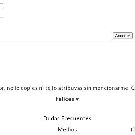
Acceder
r, no lo copies ni te lo atribuyas sin mencionarme.
C
felices ♥︎
Dudas Frecuentes
Medios
Ú