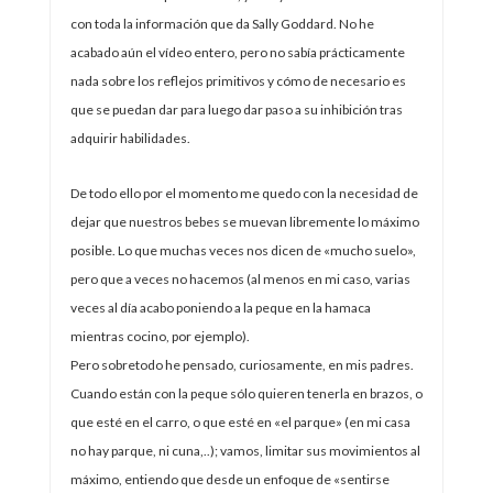
con toda la información que da Sally Goddard. No he
acabado aún el vídeo entero, pero no sabía prácticamente
nada sobre los reflejos primitivos y cómo de necesario es
que se puedan dar para luego dar paso a su inhibición tras
adquirir habilidades.
De todo ello por el momento me quedo con la necesidad de
dejar que nuestros bebes se muevan libremente lo máximo
posible. Lo que muchas veces nos dicen de «mucho suelo»,
pero que a veces no hacemos (al menos en mi caso, varias
veces al día acabo poniendo a la peque en la hamaca
mientras cocino, por ejemplo).
Pero sobretodo he pensado, curiosamente, en mis padres.
Cuando están con la peque sólo quieren tenerla en brazos, o
que esté en el carro, o que esté en «el parque» (en mi casa
no hay parque, ni cuna,..); vamos, limitar sus movimientos al
máximo, entiendo que desde un enfoque de «sentirse