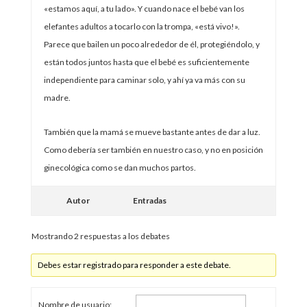
«estamos aquí, a tu lado». Y cuando nace el bebé van los
elefantes adultos a tocarlo con la trompa, «está vivo!».
Parece que bailen un poco alrededor de él, protegiéndolo, y
están todos juntos hasta que el bebé es suficientemente
independiente para caminar solo, y ahí ya va más con su
madre.
También que la mamá se mueve bastante antes de dar a luz.
Como debería ser también en nuestro caso, y no en posición
ginecológica como se dan muchos partos.
Autor
Entradas
Mostrando 2 respuestas a los debates
Debes estar registrado para responder a este debate.
Nombre de usuario: