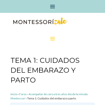
TEMA 1: CUIDADOS
DEL EMBARAZO Y
PARTO
Inicio
›
Foros
›
Acompañar de cero a tres años desde la mirada
Montessori
›
Tema 1: Cuidados del embarazo y parto