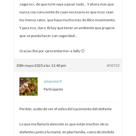
seguros», de que no le vaya a pasar nada… Y ahora más que
nunca soy consciente de cuan necesario es que esos sean
los menos ratos, que haya mucho más de libre movimiento.
Y para eso, claro, tb hay que tener un ambiente que propicie
que se pueda hacer con seguridad…
Gracias Bei por «presentarme» a Sally 🙂
30th mayo 2023 a las 11:40 pm
#58723
amazonic9
Participante
Perdón, acabo de ver el vídeo del nacimiento del elefante.
Lo que me llama la atención es que están muchos otros
elefantes junto a la mamá, en plan familia, como diciéndole