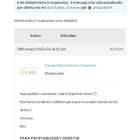
Este debate tiene 2 respuestas, 1 mensaje y ha sido actualizado
por última vez el
hace 3 años, 2 meses
por
amazonic9
.
Mostrando 2 respuestas a los debates
Autor
Entradas
28th mayo 2023 a las 8:15 am
#58628
Equipo Educando en Conexion
Moderador
Aquí podéis comentar sobre el primer tema 🙂
Por favor no abráis subhilos para que no acabe siendo un lio
el foro.
Gracias,
Bei
PARA PROFUNDIZAR Y DEBATIR: