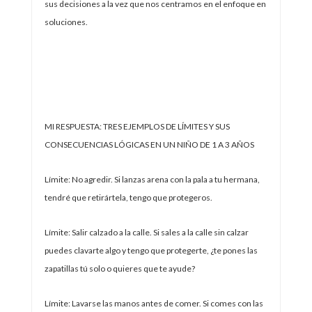
sus decisiones a la vez que nos centramos en el enfoque en
soluciones.
MI RESPUESTA: TRES EJEMPLOS DE LÍMITES Y SUS
CONSECUENCIAS LÓGICAS EN UN NIÑO DE 1 A 3 AÑOS
Límite: No agredir. Si lanzas arena con la pala a tu hermana,
tendré que retirártela, tengo que protegeros.
Límite: Salir calzado a la calle. Si sales a la calle sin calzar
puedes clavarte algo y tengo que protegerte, ¿te pones las
zapatillas tú solo o quieres que te ayude?
Límite: Lavarse las manos antes de comer. Si comes con las