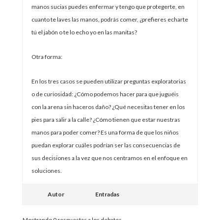
manos sucias puedes enfermar y tengo que protegerte, en
cuanto te laves las manos, podrás comer, ¿prefieres echarte
tú el jabón o te lo echo yo en las manitas?
Otra forma:
En los tres casos se pueden utilizar preguntas exploratorias
o de curiosidad: ¿Cómo podemos hacer para que juguéis
con la arena sin haceros daño? ¿Qué necesitas tener en los
pies para salir a la calle? ¿Cómo tienen que estar nuestras
manos para poder comer? Es una forma de que los niños
puedan explorar cuáles podrían ser las consecuencias de
sus decisiones a la vez que nos centramos en el enfoque en
soluciones.
Autor
Entradas
Mostrando 0 respuestas a los debates