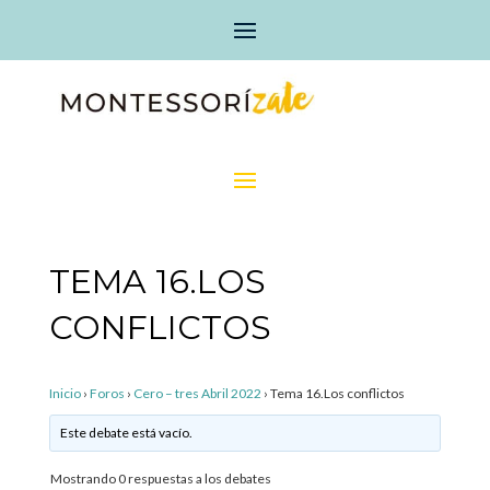
TEMA 16.LOS
CONFLICTOS
Inicio
›
Foros
›
Cero – tres Abril 2022
›
Tema 16.Los conflictos
Este debate está vacío.
Mostrando 0 respuestas a los debates