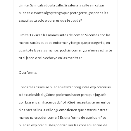
Límite: Salir calzado a la calle. Si sales a la calle sin calzar
puedes clavarte algo y tengo que protegerte, ¿te pones las
zapatillas tú solo o quieres que te ayude?
Límite: Lavarse las manos antes de comer. Si comes con las
manos sucias puedes enfermar y tengo que protegerte, en
cuanto te laves las manos, podrás comer, ¿prefieres echarte
tú el jabón o te lo echo yo en las manitas?
Otra forma:
En los tres casos se pueden utilizar preguntas exploratorias
o de curiosidad: ¿Cómo podemos hacer para que juguéis
con la arena sin haceros daño? ¿Qué necesitas tener en los
pies para salir a la calle? ¿Cómo tienen que estar nuestras
manos para poder comer? Es una forma de que los niños
puedan explorar cuáles podrían ser las consecuencias de