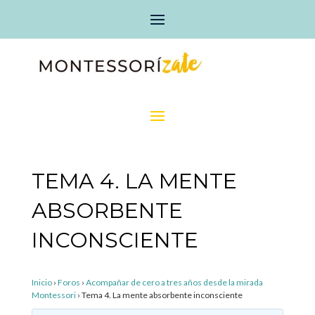
TEMA 4. LA MENTE
ABSORBENTE
INCONSCIENTE
Inicio
›
Foros
›
Acompañar de cero a tres años desde la mirada
Montessori
›
Tema 4. La mente absorbente inconsciente