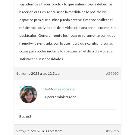
«ayudemos a hacerlo solo», lo que entiendo que debemos
hacer en casa es adecuar en la medida de lo posible los
espacios para que el niño pueda potencialmente realizar el
máximo de actividades de la vida cotidiana por su cuenta, sin
obstáculos. Generalmente los hogares raramente son «kids
friendly» de entrada, con lo que habrá que cambiar algunas
cosas para poder incluir a los peques en el día a día y puedan
satisfacer sus necesidades.
6th junio 2023 a las 12:31 am
#59095
BeiMontessorizate
Superadministrador
Eso es!!
25th junio 2023 a las 5:10 pm
#59916