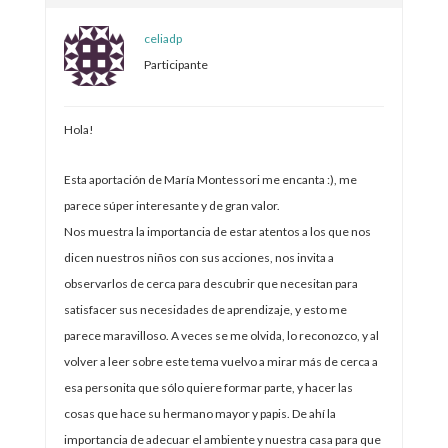
celiadp
Participante
Hola!
Esta aportación de María Montessori me encanta :), me
parece súper interesante y de gran valor.
Nos muestra la importancia de estar atentos a los que nos
dicen nuestros niños con sus acciones, nos invita a
observarlos de cerca para descubrir que necesitan para
satisfacer sus necesidades de aprendizaje, y esto me
parece maravilloso. A veces se me olvida, lo reconozco, y al
volver a leer sobre este tema vuelvo a mirar más de cerca a
esa personita que sólo quiere formar parte, y hacer las
cosas que hace su hermano mayor y papis. De ahí la
importancia de adecuar el ambiente y nuestra casa para que