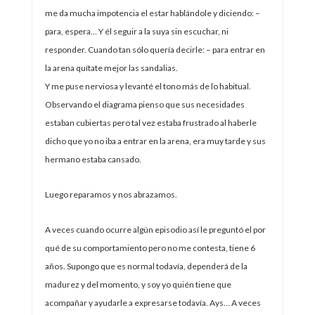
me da mucha impotencia el estar hablándole y diciendo: –
para, espera… Y él seguir a la suya sin escuchar, ni
responder. Cuando tan sólo quería decirle: – para entrar en
la arena quítate mejor las sandalias.
Y me puse nerviosa y levanté el tono más de lo habitual.
Observando el diagrama pienso que sus necesidades
estaban cubiertas pero tal vez estaba frustrado al haberle
dicho que yo no iba a entrar en la arena, era muy tarde y sus
hermano estaba cansado.
Luego reparamos y nos abrazamos.
A veces cuando ocurre algún episodio así le preguntó el por
qué de su comportamiento pero no me contesta, tiene 6
años. Supongo que es normal todavía, dependerá de la
madurez y del momento, y soy yo quién tiene que
acompañar y ayudarle a expresarse todavía. Ays… A veces