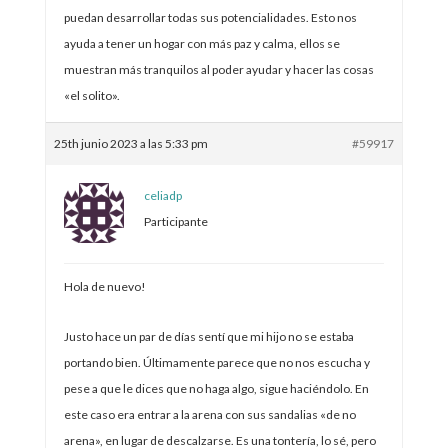
puedan desarrollar todas sus potencialidades. Esto nos
ayuda a tener un hogar con más paz y calma, ellos se
muestran más tranquilos al poder ayudar y hacer las cosas
«el solito».
25th junio 2023 a las 5:33 pm
#59917
celiadp
Participante
Hola de nuevo!
Justo hace un par de días sentí que mi hijo no se estaba
portando bien. Últimamente parece que no nos escucha y
pese a que le dices que no haga algo, sigue haciéndolo. En
este caso era entrar a la arena con sus sandalias «de no
arena», en lugar de descalzarse. Es una tontería, lo sé, pero