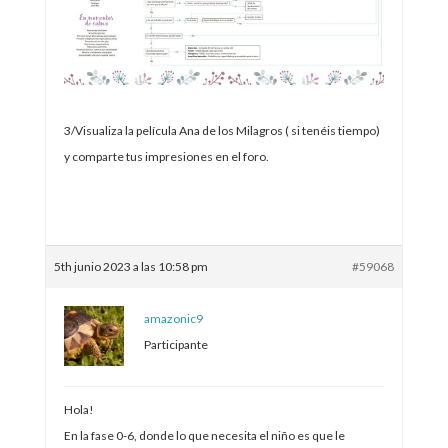
3/Visualiza la película Ana de los Milagros ( si tenéis tiempo)
y comparte tus impresiones en el foro.
5th junio 2023 a las 10:58 pm
#59068
amazonic9
Participante
Hola!
En la fase 0-6, donde lo que necesita el niño es que le