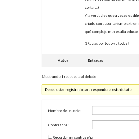
cortar…)
Y la verdad es que a veces es di
criado con autoritarismo extrem
qué complejo me resulta educar
GRacias por todo y a todas!
Autor
Entradas
Mostrando 1 respuesta al debate
Debes estar registrado para responder a este debate.
Nombre de usuario:
Contraseña:
Recordar mi contraseña