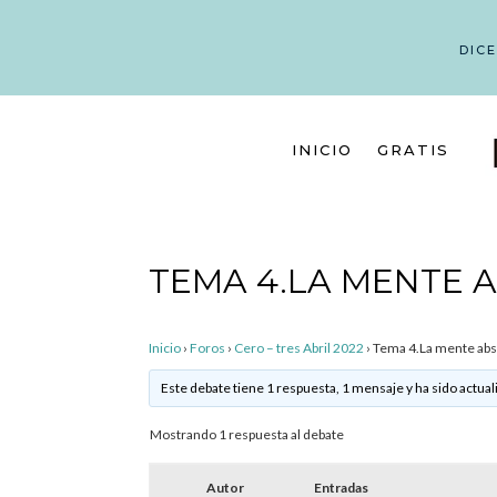
DIC
INICIO
GRATIS
TEMA 4.LA MENTE 
Inicio
›
Foros
›
Cero – tres Abril 2022
›
Tema 4.La mente abs
Este debate tiene 1 respuesta, 1 mensaje y ha sido actual
Mostrando 1 respuesta al debate
Autor
Entradas