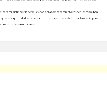
ficil para mí distinguir la permisividad del acompañamiento respetuoso; me han
o y parece que todo lo que se sale de eso es permisividad… qué losa más grande,
 como a mí no me educaron.