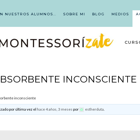
EN NUESTROS ALUMNOS…
SOBRE MI
BLOG
MEDIOS
A
CURS
ABSORBENTE INCONSCIENTE
orbente inconsciente
izado por última vez el
hace 4 años, 3 meses
por
estherduta
.