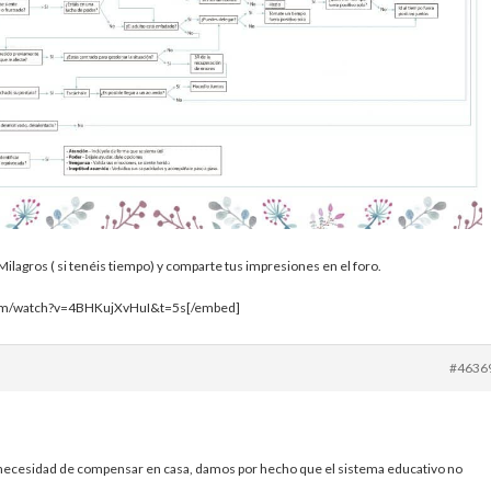
 Milagros ( si tenéis tiempo) y comparte tus impresiones en el foro.
com/watch?v=4BHKujXvHuI&t=5s[/embed]
#4636
 necesidad de compensar en casa, damos por hecho que el sistema educativo no