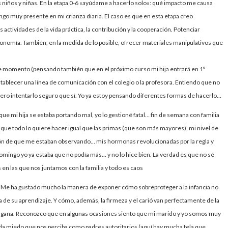
niños y niñas. En la etapa 0-6 «ayúdame a hacerlo solo»: qué impacto me causa
tengo muy presente en mi crianza diaria. El caso es que en esta etapa creo
 actividades de la vida práctica, la contribución y la cooperación. Potenciar
onomía. También, en la medida de lo posible, ofrecer materiales manipulativos que
e momento (pensando también que en el próximo curso mi hija entrará en 1º
stablecer una linea de comunicación con el colegio o la profesora. Entiendo que no
 pero intentarlo seguro que sí. Yo ya estoy pensando diferentes formas de hacerlo…
que mi hija se estaba portando mal, yo lo gestioné fatal… fin de semana con familia
ija que todo lo quiere hacer igual que las primas (que son más mayores), mi nivel de
ón de que me estaban observando… mis hormonas revolucionadas por la regla y
mingo yo ya estaba que no podía más… y no lo hice bien. La verdad es que no sé
en las que nos juntamos con la familia y todo es caos
o. Me ha gustado mucho la manera de exponer cómo sobreproteger a la infancia no
tra de su aprendizaje. Y cómo, además, la firmeza y el carió van perfectamente de la
na gana. Reconozco que en algunas ocasiones siento que mi marido y yo somos muy
 da miedo que nos perciba como padres autoritarios (aquí hay mucha tela que