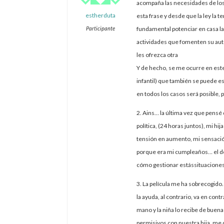
acompaña las necesidades de los 
estherduta
esta frase y desde que la ley la 
Participante
fundamental potenciar en casa las
actividades que fomenten su aut
les ofrezca otra
Y de hecho, se me ocurre en est
infantil) que también se puede e
en todos los casos será posible,
2. Ains… la última vez que pensé 
política, (24 horas juntos), mi h
tensión en aumento, mi sensaci
porque era mi cumpleaños… el do
cómo gestionar estássituaciones 
3. La película me ha sobrecogid
la ayuda, al contrario, va en con
mano y la niña lo recibe de bue
permisivos con nuestra hija, me