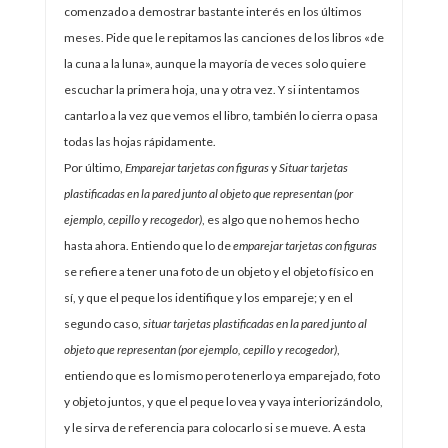
comenzado a demostrar bastante interés en los últimos
meses. Pide que le repitamos las canciones de los libros «de
la cuna a la luna», aunque la mayoría de veces solo quiere
escuchar la primera hoja, una y otra vez. Y si intentamos
cantarlo a la vez que vemos el libro, también lo cierra o pasa
todas las hojas rápidamente.
Por último,
Emparejar tarjetas con figuras
y
Situar tarjetas
plastificadas en la pared junto al objeto que representan (por
ejemplo, cepillo y recogedor)
, es algo que no hemos hecho
hasta ahora. Entiendo que lo de
emparejar tarjetas con figuras
se refiere a tener una foto de un objeto y el objeto físico en
sí, y que el peque los identifique y los empareje; y en el
segundo caso,
situar tarjetas plastificadas en la pared junto al
objeto que representan (por ejemplo, cepillo y recogedor)
,
entiendo que es lo mismo pero tenerlo ya emparejado, foto
y objeto juntos, y que el peque lo vea y vaya interiorizándolo,
y le sirva de referencia para colocarlo si se mueve. A esta