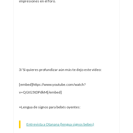
impresiones en el foro.
3/ Si quieres profundizar aún más te dejo este vídeo:
[embed]https://www.youtube.com/watch?
v=QGtG5tDPdkM[/embed]
+Lengua de signos para bebés oyentes:
Entrevista a Otanana (lengua signos bebes)