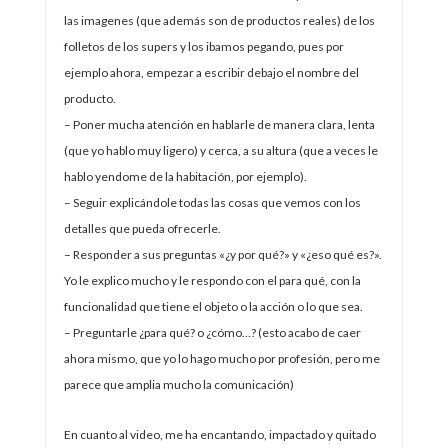
las imagenes (que además son de productos reales) de los
folletos de los supers y los ibamos pegando, pues por
ejemplo ahora, empezar a escribir debajo el nombre del
producto.
– Poner mucha atención en hablarle de manera clara, lenta
(que yo hablo muy ligero) y cerca, a su altura (que a veces le
hablo yendome de la habitación, por ejemplo).
– Seguir explicándole todas las cosas que vemos con los
detalles que pueda ofrecerle.
– Responder a sus preguntas «¿y por qué?» y «¿eso qué es?».
Yo le explico mucho y le respondo con el para qué, con la
funcionalidad que tiene el objeto o la acción o lo que sea.
– Preguntarle ¿para qué? o ¿cómo…? (esto acabo de caer
ahora mismo, que yo lo hago mucho por profesión, pero me
parece que amplia mucho la comunicación)
En cuanto al video, me ha encantando, impactado y quitado