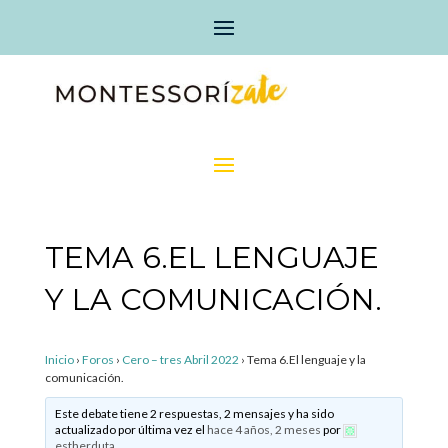
TEMA 6.EL LENGUAJE
Y LA COMUNICACIÓN.
Inicio
›
Foros
›
Cero – tres Abril 2022
›
Tema 6.El lenguaje y la
comunicación.
Este debate tiene 2 respuestas, 2 mensajes y ha sido
actualizado por última vez el
hace 4 años, 2 meses
por
estherduta
.