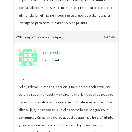
con la palabra, y con signos no puede comunicarse con todo
el mundo. En el momento que esté preparado abandonará
los signos para comunicarse solo de palabra.
29th mayo 2022 a las 5:24 pm
#47506
estherduta
Participante
Hola!
Mi hija tiene 31 meses, está en la fase delocutoria total, no
para de repetir y repetir y explicar y charlar, y cuando no sabe
repetir una palabra o frase que he dicho dice «eso que tu has
dicho» jajaj la verdad es que el desarrollo del lenguaje y la
comunicación es uno de los aspectos que más he disfrutado
y con el que más he alucinado con mi hija. Desde muy