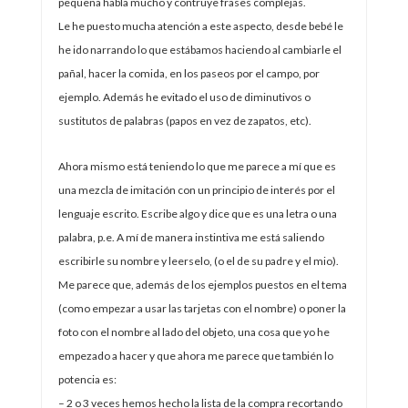
pequeña habla mucho y contruye frases complejas.
Le he puesto mucha atención a este aspecto, desde bebé le
he ido narrando lo que estábamos haciendo al cambiarle el
pañal, hacer la comida, en los paseos por el campo, por
ejemplo. Además he evitado el uso de diminutivos o
sustitutos de palabras (papos en vez de zapatos, etc).
Ahora mismo está teniendo lo que me parece a mí que es
una mezcla de imitación con un principio de interés por el
lenguaje escrito. Escribe algo y dice que es una letra o una
palabra, p.e. A mí de manera instintiva me está saliendo
escribirle su nombre y leerselo, (o el de su padre y el mio).
Me parece que, además de los ejemplos puestos en el tema
(como empezar a usar las tarjetas con el nombre) o poner la
foto con el nombre al lado del objeto, una cosa que yo he
empezado a hacer y que ahora me parece que también lo
potencia es:
– 2 o 3 veces hemos hecho la lista de la compra recortando