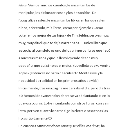
letras
. Vemos muchos cuentos, le encantan los de
manipular, los de buscar cosas y los de sonidos. De
fotografías reales, le encantan los libros en los que salen
niños, sobretodo, mis libros, como por ejemplo «Cómo
obtener los mejor de tus hijos» de Tim Seldin, pero es muy,
muy, muy difícil que te deje narrar nada. El único libro que
escucha al completo es uno de los primeros libros que llegó
a nuestras manos y que le llevo leyendo desde muy
pequeño, que quizá no es el mejor, «L’ovelleta que va venir a
sopar» (entonces no había descubierto Montessori y la
necesidad de realidad en los primeros años de vida).
Inicialmente, tras una página me cerraba el día, pero día tras
día hemos ido avanzando y ahora se va adelantando él en lo
que va a ocurrir. Lo he intentando con otros libros, con y sin
letra, pero en cuanto le narro algo lo cierra o pasa todas las
hojas rápidamente 🙂
En cuanto a
cantar canciones cortas y sencillas, con rimas
, ha