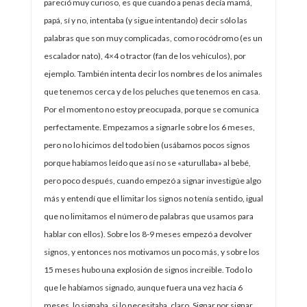
pareció muy curioso, es que cuando a penas decía mamá,
papá, sí y no, intentaba (y sigue intentando) decir sólo las
palabras que son muy complicadas, como rocódromo (es un
escalador nato), 4×4 o tractor (fan de los vehículos), por
ejemplo. También intenta decir los nombres de los animales
que tenemos cerca y de los peluches que tenemos en casa.
Por el momento no estoy preocupada, porque se comunica
perfectamente. Empezamos a signarle sobre los 6 meses,
pero no lo hicimos del todo bien (usábamos pocos signos
porque habíamos leído que así no se «aturullaba» al bebé,
pero poco después, cuando empezó a signar investigúe algo
más y entendí que el limitar los signos no tenía sentido, igual
que no limitamos el número de palabras que usamos para
hablar con ellos). Sobre los 8-9 meses empezó a devolver
signos, y entonces nos motivamos un poco más, y sobre los
15 meses hubo una explosión de signos increible. Todo lo
que le habíamos signado, aunque fuera una vez hacía 6
meses, lo signaba, si lo necesitaba, claro. Signar por signar