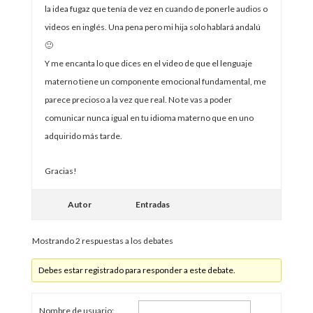
la idea fugaz que tenía de vez en cuando de ponerle audios o
videos en inglés. Una pena pero mi hija solo hablará andalú
🙂
Y me encanta lo que dices en el video de que el lenguaje
materno tiene un componente emocional fundamental, me
parece precioso a la vez que real. No te vas a poder
comunicar nunca igual en tu idioma materno que en uno
adquirido más tarde.
Gracias!
Autor
Entradas
Mostrando 2 respuestas a los debates
Debes estar registrado para responder a este debate.
Nombre de usuario: