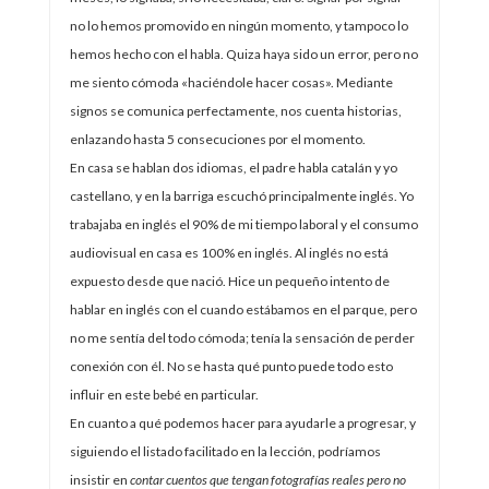
no lo hemos promovido en ningún momento, y tampoco lo
hemos hecho con el habla. Quiza haya sido un error, pero no
me siento cómoda «haciéndole hacer cosas». Mediante
signos se comunica perfectamente, nos cuenta historias,
enlazando hasta 5 consecuciones por el momento.
En casa se hablan dos idiomas, el padre habla catalán y yo
castellano, y en la barriga escuchó principalmente inglés. Yo
trabajaba en inglés el 90% de mi tiempo laboral y el consumo
audiovisual en casa es 100% en inglés. Al inglés no está
expuesto desde que nació. Hice un pequeño intento de
hablar en inglés con el cuando estábamos en el parque, pero
no me sentía del todo cómoda; tenía la sensación de perder
conexión con él. No se hasta qué punto puede todo esto
influir en este bebé en particular.
En cuanto a qué podemos hacer para ayudarle a progresar, y
siguiendo el listado facilitado en la lección, podríamos
insistir en
contar cuentos que tengan fotografías reales pero no