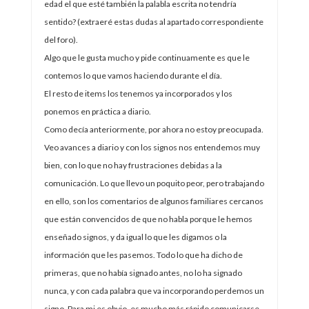
edad el que esté también la palabla escrita no tendría
sentido? (extraeré estas dudas al apartado correspondiente
del foro).
Algo que le gusta mucho y pide continuamente es que le
contemos lo que vamos haciendo durante el día.
El resto de items los tenemos ya incorporados y los
ponemos en práctica a diario.
Como decía anteriormente, por ahora no estoy preocupada.
Veo avances a diario y con los signos nos entendemos muy
bien, con lo que no hay frustraciones debidas a la
comunicación. Lo que llevo un poquito peor, pero trabajando
en ello, son los comentarios de algunos familiares cercanos
que están convencidos de que no habla porque le hemos
enseñado signos, y da igual lo que les digamos o la
información que les pasemos. Todo lo que ha dicho de
primeras, que no había signado antes, no lo ha signado
nunca, y con cada palabra que va incorporando perdemos un
signo. Para mi es obvio, es mucho más rápido comunicarse