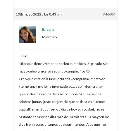
10th mayo 2022 a las 8:43 pm
#46684
llalegna
Miembro
Hola!
Mi peque tiene 24 meses recién cumplidos. El pasado 6 de
mayo celebramos su segundo cumpleaños 🙂
Creo que está en la fase locutoria «temprana». Y esto de
«temprana» me lo he inventado yo… y con «temprana»
quiero decir a inicios de fase locutoria. Sí que usa dos
palabras juntas, justo el ejemplo que se daba en el texto:
papá allí, mamá aquí; pero a día de hoy su vocabulario es
bastante escaso: no dirá más de 30 palabras. La mayoría las
dice bien y otras digamos que son intentos. Algo que me