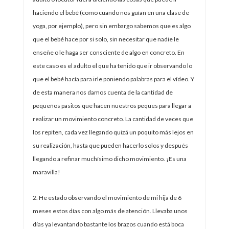
haciendo el bebé (como cuando nos guían en una clase de
yoga, por ejemplo), pero sin embargo sabemos que es algo
que el bebé hace por si solo, sin necesitar que nadie le
enseñe o le haga ser consciente de algo en concreto. En
este caso es el adulto el que ha tenido que ir observando lo
que el bebé hacía para irle poniendo palabras para el vídeo. Y
de esta manera nos damos cuenta de la cantidad de
pequeños pasitos que hacen nuestros peques para llegar a
realizar un movimiento concreto. La cantidad de veces que
los repiten, cada vez llegando quizá un poquito más lejos en
su realización, hasta que pueden hacerlo solos y después
llegando a refinar muchísimo dicho movimiento. ¡Es una
maravilla!
2. He estado observando el movimiento de mi hija de 6
meses estos días con algo más de atención. Llevaba unos
días ya levantando bastante los brazos cuando está boca