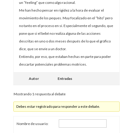
un “feeling” que como algo racional.
Me han hecho pensar en rigidez a la hora de evaluar el
movimiento de los peques. Muy focalizado en el “hito” pero
no tanto en el proceso en sí. Especialmente el segundo, que
pone que si el bebé no realiza alguna de las acciones
descritas en uno o dos meses después de lo que el gráfico
dice, que se envíe a un doctor.
Entiendo, por eso, que estaban hechas en parte para poder
descartar potenciales problemas motrices.
Autor
Entradas
Mostrando 1 respuesta al debate
Debes estar registrado para responder a este debate.
Nombre de usuario: