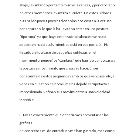
abajo, levantando por tanto mucho la cabeza, y por otro lado
en otros momentos levantaba el culete. En estos últimos
días ha ido poco a poco haciendo las dos cosas a la vez, no
por separado, lo que la ha llevado a estar en una postura
“tipo rana” y a que haya empezado a balancearse hacia
adelante y hacia atrás mientras está en esa posición. Ha
llegado a ello a base de pequeñas sutilezas en el
movimiento, pequeños “cambios” que han ido dando paso a
la postura y movimiento que ahora ya hace. El ser
consciente de estos pequeños cambios que van pasando, a
veces en cuestión de horas, me ha dejado estupefacta e
impresionada. Refinan sus movimientos a una velocidad
increíble.
3. No sé exactamente qué deberíamos comentar de las
gráficas…
En concreto a mí de entrada no me han gustado, más como