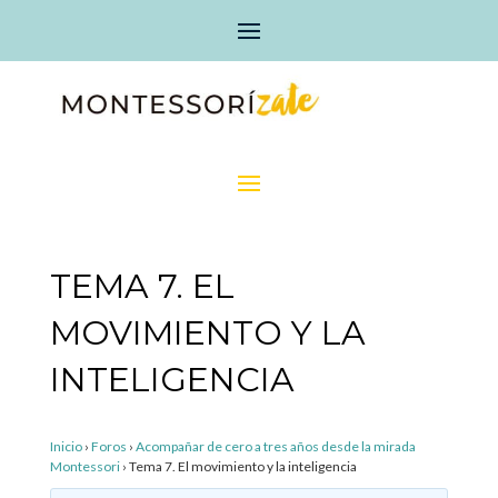
TEMA 7. EL
MOVIMIENTO Y LA
INTELIGENCIA
Inicio
›
Foros
›
Acompañar de cero a tres años desde la mirada
Montessori
›
Tema 7. El movimiento y la inteligencia