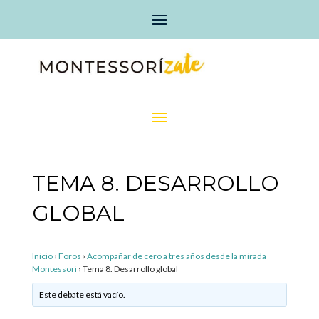
TEMA 8. DESARROLLO
GLOBAL
Inicio
›
Foros
›
Acompañar de cero a tres años desde la mirada
Montessori
›
Tema 8. Desarrollo global
Este debate está vacío.