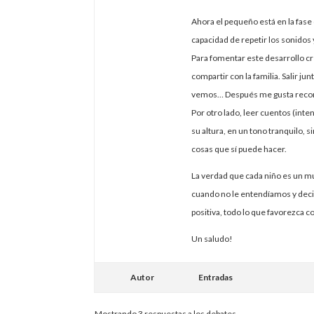
Ahora el pequeño está en la fase 
capacidad de repetir los sonidos 
Para fomentar este desarrollo cre
compartir con la familia. Salir ju
vemos… Después me gusta record
Por otro lado, leer cuentos (inte
su altura, en un tono tranquilo, si
cosas que sí puede hacer.
La verdad que cada niño es un m
cuando no le entendíamos y dec
positiva, todo lo que favorezca 
Un saludo!
Autor
Entradas
Mostrando 3 respuestas a los debates