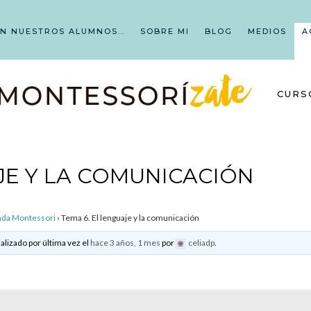
EN NUESTROS ALUMNOS…
SOBRE MI
BLOG
MEDIOS
A
CURS
JE Y LA COMUNICACIÓN
rada Montessori
›
Tema 6. El lenguaje y la comunicación
alizado por última vez el
hace 3 años, 1 mes
por
celiadp
.