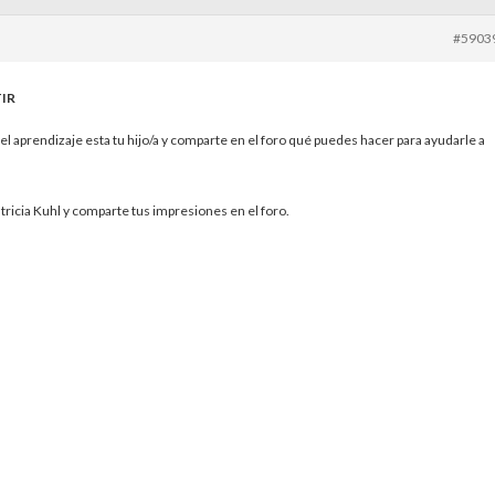
#5903
IR
aprendizaje esta tu hijo/a y comparte en el foro qué puedes hacer para ayudarle a
tricia Kuhl y comparte tus impresiones en el foro.