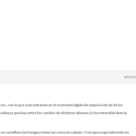
#5915
ses, con lo que está entrando en el momento álgido de adquisición de de los
utilezas que hay entre los sonidos de distintos idiomas (si he entendido bien la
o en castellano (mi lengua materna) como en catalán. Creo que especialmente en