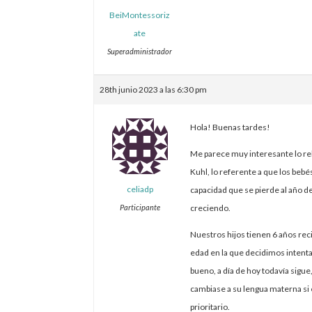
BeiMontessoriz
ate
Superadministrador
28th junio 2023 a las 6:30 pm
Hola! Buenas tardes!
Me parece muy interesante lo rel
Kuhl, lo referente a que los beb
celiadp
capacidad que se pierde al año 
Participante
creciendo.
Nuestros hijos tienen 6 años rec
edad en la que decidimos intentar
bueno, a día de hoy todavía sigu
cambiase a su lengua materna si 
prioritario.