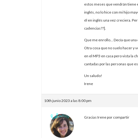
estos meses que vendrán tiene es
inglés, no lo hice con mi hijo ma
él en inglés una vez creciera. Pe
cadencias??].
Que me enrollo… Decía que una d
Otra cosa que no suelo hacer y vo
en el MP3 en casa pero vista la c
cantadas por las personas que es
Un saludo!
Irene
10th junio 2023 a las 8:00 pm
Gracias Irene por compartir