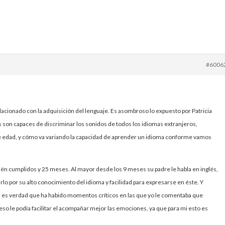
#6006
acionado con la adquisición del lenguaje. Es asombroso lo expuesto por Patricia
és son capaces de discriminar los sonidos de todos los idiomas extranjeros,
de edad, y cómo va variando la capacidad de aprender un idioma conforme vamos
ién cumplidos y 25 meses. Al mayor desde los 9 meses su padre le habla en inglés,
lo por su alto conocimiento del idioma y facilidad para expresarse en éste. Y
e, es verdad que ha habido momentos críticos en las que yo le comentaba que
eso le podía facilitar el acompañar mejor las emociones, ya que para mi esto es