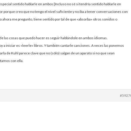
pecial sentido hablarle en ambos [Incluso no sé si tendría sentido hablarle en
yor porque creo que no tengo el nivel suficiente y no iba a tener conversaciones con
ro ahora me pregunto, tiene sentido por tal de que «absorba» otros sonidos o
e las cosas que puedo hacer es seguir hablándole en ambos idiomas.
y a iniciar es «leerle» libros. Y también cantarle canciones. A veces las ponemos
harla de Kuhl parece clave que no (sólo) salgan de un aparato si no que sean
tamos con ella.
#5927