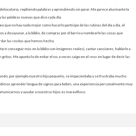
delocutoria, repitiendo palabras y aprendiendo sin parar. Me parece alucinante la
y las palabras nuevas que dice cada día.
o que no hay nada mejor como hacerlo partícipe de las rutinas del día a día, el
ntos a desayunar, a la biblio, de compras por el barrio y nombrarle las cosas que
ar las cositas que hemos hecho.
ntaré conseguir más en la biblio con imágenes reales), cantar canciones, hablarle a
n gritos. Me apunto lo de evitar el no, a veces caigo en el «no» en lugar de decir las
undo, por ejemplo nuestro hijo pequeño, se impacientaba y se frustraba mucho
idimos aprender lengua de signos para bebés, una experiencia personalmente muy
comunicarnos y ayudar a nuestros hijos es maravilloso.