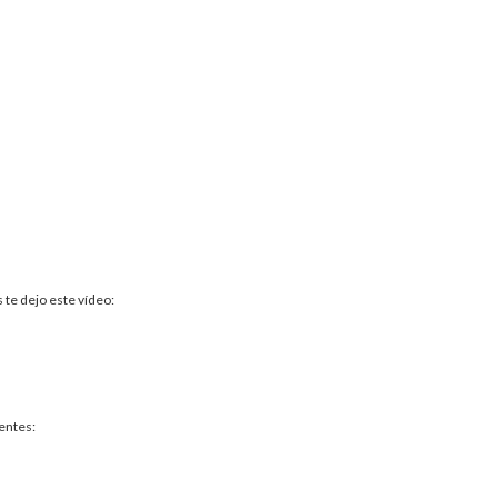
 te dejo este vídeo:
entes: