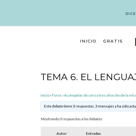
DIC
INICIO
GRATIS
TEMA 6. EL LENGUA
Inicio
›
Foros
›
Acompañar de cero a tres años desde la mi
Este debate tiene 3 respuestas, 3 mensajes y ha sido actu
Mostrando 3 respuestas a los debates
Autor
Entradas