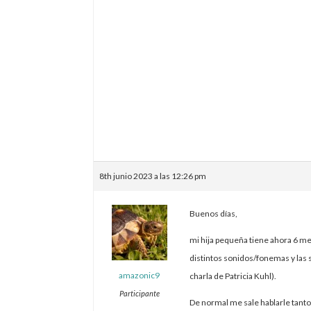
8th junio 2023 a las 12:26 pm
Buenos días,
mi hija pequeña tiene ahora 6 me
distintos sonidos/fonemas y las s
amazonic9
charla de Patricia Kuhl).
Participante
De normal me sale hablarle tant