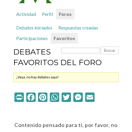
Actividad
Perfil
Foros
Debates iniciados
Respuestas creadas
Participaciones
Favoritos
DEBATES
FAVORITOS DEL FORO
¡Vaya, no hay debates aquí!
Print
Facebook
Pinterest
WhatsApp
Twitter
Messenger
Email
Contenido pensado para tí, por favor, no