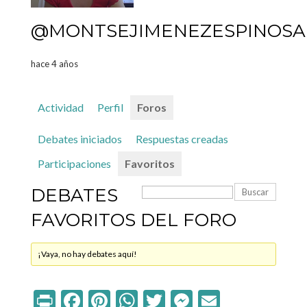
@MONTSEJIMENEZESPINOSA
hace 4 años
Actividad
Perfil
Foros
Debates iniciados
Respuestas creadas
Participaciones
Favoritos
DEBATES
FAVORITOS DEL FORO
¡Vaya, no hay debates aquí!
Print
Facebook
Pinterest
WhatsApp
Twitter
Messenger
Email