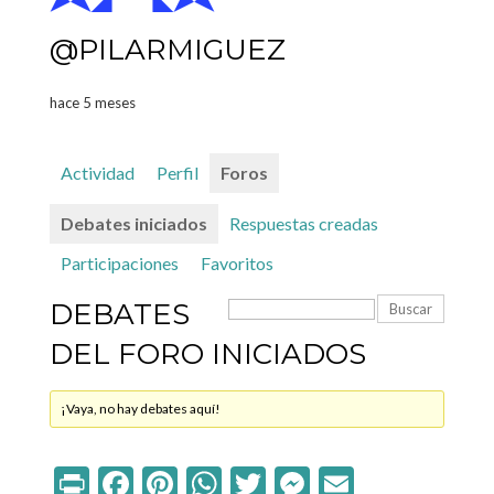
@PILARMIGUEZ
hace 5 meses
Actividad
Perfil
Foros
Debates iniciados
Respuestas creadas
Participaciones
Favoritos
DEBATES
DEL FORO INICIADOS
¡Vaya, no hay debates aquí!
Print
Facebook
Pinterest
WhatsApp
Twitter
Messenger
Email