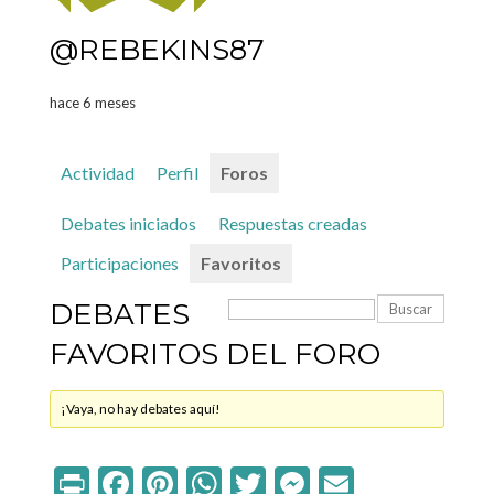
@REBEKINS87
hace 6 meses
Actividad
Perfil
Foros
Debates iniciados
Respuestas creadas
Participaciones
Favoritos
DEBATES
FAVORITOS DEL FORO
¡Vaya, no hay debates aquí!
Print
Facebook
Pinterest
WhatsApp
Twitter
Messenger
Email