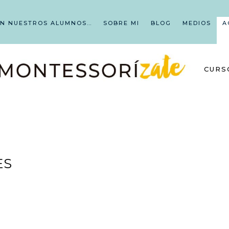
EN NUESTROS ALUMNOS…
SOBRE MI
BLOG
MEDIOS
A
CURS
ES