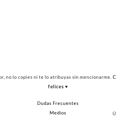
enger
ail
r, no lo copies ni te lo atribuyas sin mencionarme.
C
felices ♥︎
Dudas Frecuentes
Medios
Ú