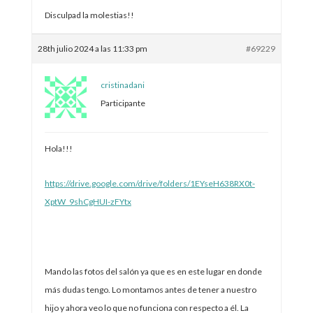
Disculpad la molestias!!
28th julio 2024 a las 11:33 pm
#69229
cristinadani
Participante
Hola!!!
https://drive.google.com/drive/folders/1EYseH638RX0t-
XptW_9shCgHUI-zFYtx
Mando las fotos del salón ya que es en este lugar en donde
más dudas tengo. Lo montamos antes de tener a nuestro
hijo y ahora veo lo que no funciona con respecto a él. La