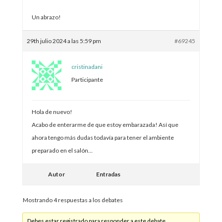
Un abrazo!
29th julio 2024 a las 5:59 pm
#69245
cristinadani
Participante
Hola de nuevo!
Acabo de enterarme de que estoy embarazada! Así que
ahora tengo más dudas todavía para tener el ambiente
preparado en el salón…
Autor
Entradas
Mostrando 4 respuestas a los debates
Debes estar registrado para responder a este debate.