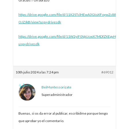
Gracias!! Un abrazo
https://drive.google.com/file/d/11X2STclHEwA3GtoXFoywZs88T-
OJZJkB/view?usp=drivesdk
https://drive.google.com/file/d/11W2yiF0VpUcwX7MDfZXEgvHfKrEnL
usp=drivesdk
10th julio 2024 a las 7:24 pm
#69012
BeiMontessorizate
Superadministrador
Buenas, si os da error al publicar, escribidme porque tengo
que aprobar yo el comentario.