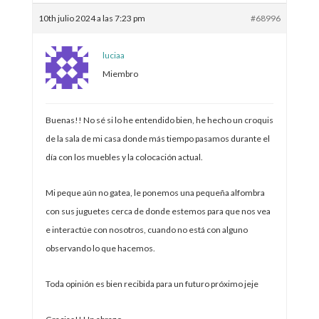
10th julio 2024 a las 7:23 pm
#68996
luciaa
Miembro
Buenas!! No sé si lo he entendido bien, he hecho un croquis
de la sala de mi casa donde más tiempo pasamos durante el
día con los muebles y la colocación actual.
Mi peque aún no gatea, le ponemos una pequeña alfombra
con sus juguetes cerca de donde estemos para que nos vea
e interactúe con nosotros, cuando no está con alguno
observando lo que hacemos.
Toda opinión es bien recibida para un futuro próximo jeje