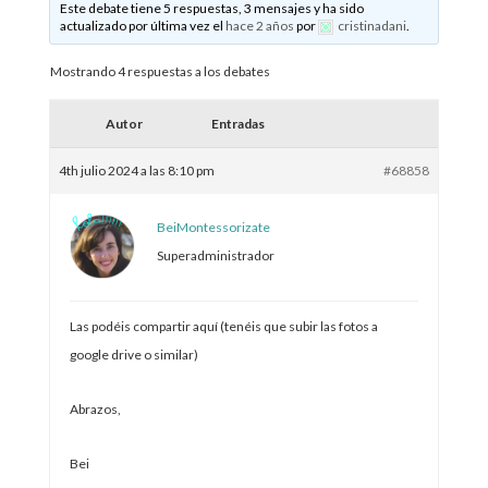
Este debate tiene 5 respuestas, 3 mensajes y ha sido
actualizado por última vez el
hace 2 años
por
cristinadani
.
Mostrando 4 respuestas a los debates
Autor
Entradas
4th julio 2024 a las 8:10 pm
#68858
BeiMontessorizate
Superadministrador
Las podéis compartir aquí (tenéis que subir las fotos a
google drive o similar)
Abrazos,
Bei