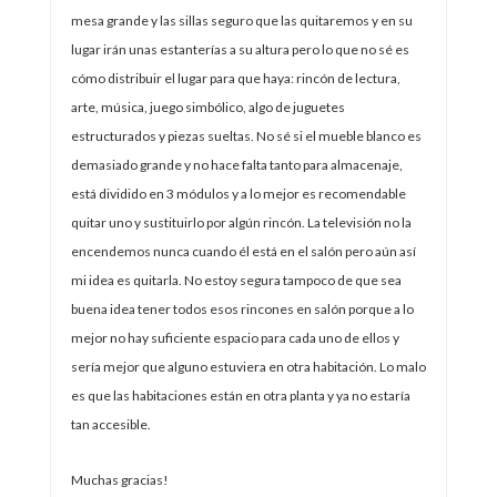
mesa grande y las sillas seguro que las quitaremos y en su
lugar irán unas estanterías a su altura pero lo que no sé es
cómo distribuir el lugar para que haya: rincón de lectura,
arte, música, juego simbólico, algo de juguetes
estructurados y piezas sueltas. No sé si el mueble blanco es
demasiado grande y no hace falta tanto para almacenaje,
está dividido en 3 módulos y a lo mejor es recomendable
quitar uno y sustituirlo por algún rincón. La televisión no la
encendemos nunca cuando él está en el salón pero aún así
mi idea es quitarla. No estoy segura tampoco de que sea
buena idea tener todos esos rincones en salón porque a lo
mejor no hay suficiente espacio para cada uno de ellos y
sería mejor que alguno estuviera en otra habitación. Lo malo
es que las habitaciones están en otra planta y ya no estaría
tan accesible.
Muchas gracias!