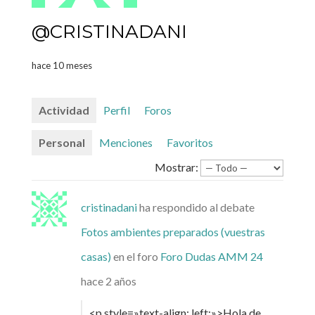
@CRISTINADANI
hace 10 meses
Actividad
Perfil
Foros
Personal
Menciones
Favoritos
Mostrar:
cristinadani
ha respondido al debate
Fotos ambientes preparados (vuestras
casas)
en el foro
Foro Dudas AMM 24
hace 2 años
<p style=»text-align: left;»>Hola de