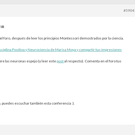
#5904
IR
l foro, después de leer los principios Montessori demostrados por la ciencia.
ciplina Positiva y Neurociencia de Marisa Moya y compartir tus impresiones
re las neuronas espejo (y leer este
post
al respecto). Comenta en el foro tus
po, puedes escuchar también esta conferencia :).