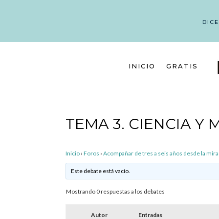
DIC
INICIO
GRATIS
TEMA 3. CIENCIA Y
Inicio
›
Foros
›
Acompañar de tres a seis años desde la mir
Este debate está vacío.
Mostrando 0 respuestas a los debates
Autor
Entradas