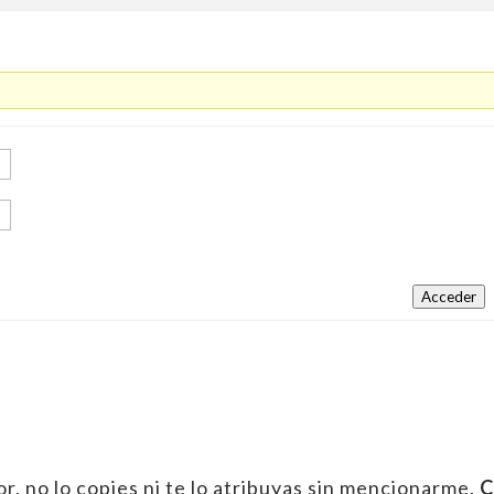
Acceder
r, no lo copies ni te lo atribuyas sin mencionarme.
C