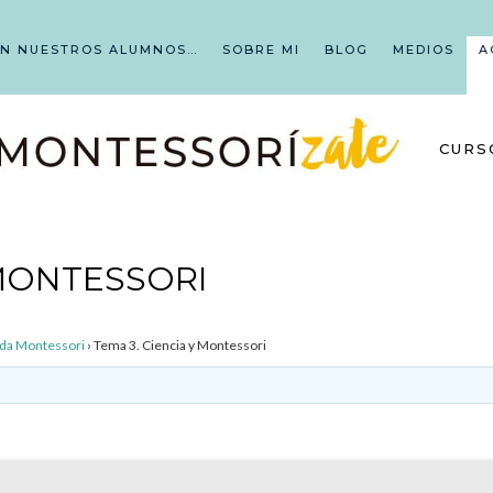
EN NUESTROS ALUMNOS…
SOBRE MI
BLOG
MEDIOS
A
CURS
 MONTESSORI
ada Montessori
›
Tema 3. Ciencia y Montessori