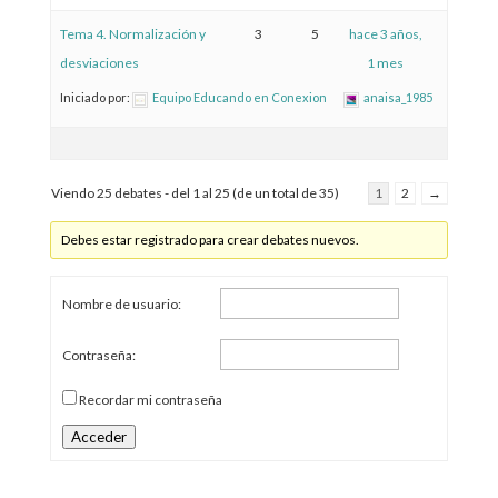
Tema 4. Normalización y
3
5
hace 3 años,
desviaciones
1 mes
Iniciado por:
Equipo Educando en Conexion
anaisa_1985
Viendo 25 debates - del 1 al 25 (de un total de 35)
1
2
→
Debes estar registrado para crear debates nuevos.
Nombre de usuario:
Contraseña:
Recordar mi contraseña
Acceder