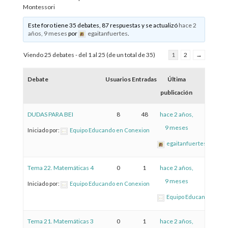
Montessori
Este foro tiene 35 debates, 87 respuestas y se actualizó
hace 2
años, 9 meses
por
egaitanfuertes
.
Viendo 25 debates - del 1 al 25 (de un total de 35)
1
2
→
Debate
Usuarios
Entradas
Última
publicación
DUDAS PARA BEI
8
48
hace 2 años,
9 meses
Iniciado por:
Equipo Educando en Conexion
egaitanfuertes
Tema 22. Matemáticas 4
0
1
hace 2 años,
9 meses
Iniciado por:
Equipo Educando en Conexion
Equipo Educando en C
Tema 21. Matemáticas 3
0
1
hace 2 años,