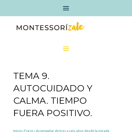
TEMA 9.
AUTOCUIDADO Y
CALMA. TIEMPO
FUERA POSITIVO.
Inicio
›
Foros
›
Acompañar de tres a seis años desde la mirada