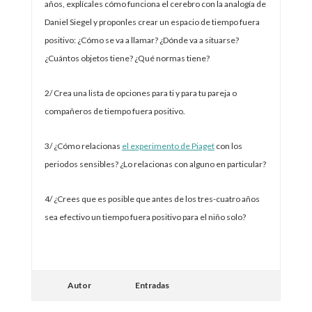
años, explícales cómo funciona el cerebro con la analogía de
Daniel Siegel y proponles crear un espacio de tiempo fuera
positivo: ¿Cómo se va a llamar? ¿Dónde va a situarse?
¿Cuántos objetos tiene? ¿Qué normas tiene?
2/ Crea una lista de opciones para ti y para tu pareja o
compañeros de tiempo fuera positivo.
3/ ¿Cómo relacionas
el experimento de Piaget
con los
periodos sensibles? ¿Lo relacionas con alguno en particular?
4/ ¿Crees que es posible que antes de los tres-cuatro años
sea efectivo un tiempo fuera positivo para el niño solo?
Autor
Entradas