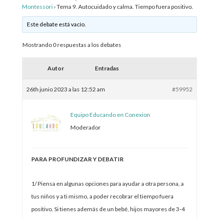
Montessori
›
Tema 9. Autocuidado y calma. Tiempo fuera positivo.
Este debate está vacío.
Mostrando 0 respuestas a los debates
Autor
Entradas
26th junio 2023 a las 12:52 am
#59952
Equipo Educando en Conexion
Moderador
PARA PROFUNDIZAR Y DEBATIR
1/ Piensa en algunas opciones para ayudar a otra persona, a
tus niños y a ti mismo, a poder recobrar el tiempo fuera
positivo. Si tienes además de un bebé, hijos mayores de 3-4