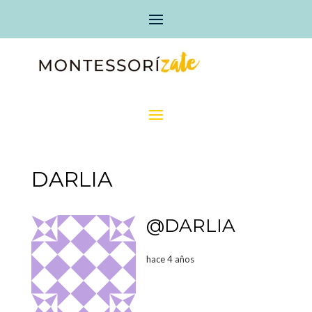
DARLIA
@DARLIA
hace 4 años