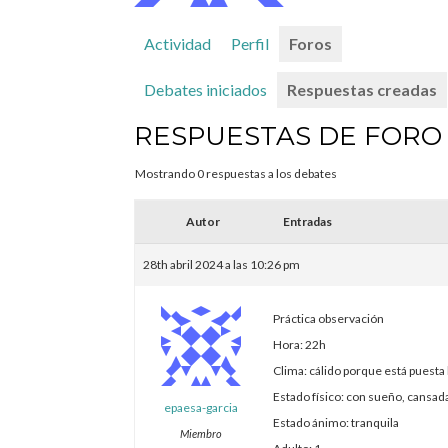
Actividad
Perfil
Foros
Debates iniciados
Respuestas creadas
RESPUESTAS DE FORO
Mostrando 0 respuestas a los debates
Autor
Entradas
28th abril 2024 a las 10:26 pm
Práctica observación
Hora: 22h
Clima: cálido porque está puesta 
Estado físico: con sueño, cansad
epaesa-garcia
Estado ánimo: tranquila
Miembro