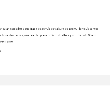
angular, con la base cuadrada de 5cm/lado y altura de 15cm. Tiene Lis cantos
 tiene dos piezas, una circular plana de 2cm de altura y un tubito de 0,5cm
un extremo.
o
enger
ail