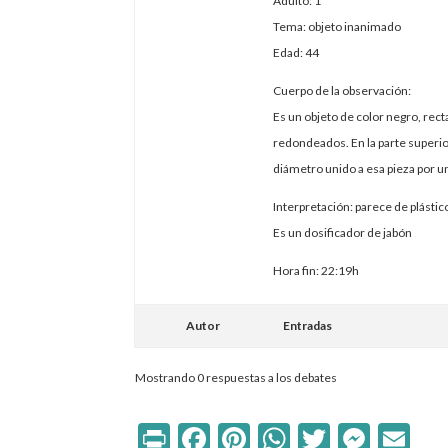
Adulto: 1
Tema: objeto inanimado
Edad: 44
Cuerpo de la observación:
Es un objeto de color negro, rect
redondeados. En la parte superior
diámetro unido a esa pieza por 
Interpretación: parece de plástic
Es un dosificador de jabón
Hora fin: 22:19h
Autor
Entradas
Mostrando 0 respuestas a los debates
Print
Facebook
Pinterest
WhatsApp
Twitter
Mess
Em