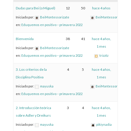
Dudas para Bei (o Miguel)
12
50
hace 4 años
Iniciado por:
BeiMontessorizate
BeiMontessorizate
en:
Eduquemos en positivo – primavera 2022
Bienvenida
38
41
hace 4 años,
1 mes
Iniciado por:
BeiMontessorizate
en:
Eduquemos en positivo – primavera 2022
trizztz
3. Los criterios de la
4
5
hace 4 años,
Disciplina Positiva
1 mes
Iniciado por:
mayuska
BeiMontessorizate
en:
Eduquemos en positivo – primavera 2022
2. Introducción teórica
3
4
hace 4 años,
sobre Adler y Dreikurs
1 mes
Iniciado por:
mayuska
pikiynadia