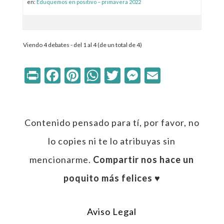
en:
Eduquemos en positivo – primavera 2022
Viendo 4 debates - del 1 al 4 (de un total de 4)
Print
Facebook
Pinterest
WhatsApp
Twitter
Messenger
Email
Contenido pensado para tí, por favor, no
lo copies ni te lo atribuyas sin
mencionarme.
Compartir nos hace un
poquito más felices ♥︎
Aviso Legal