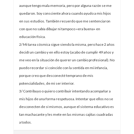
aunque tengo mala memoria, pero por alguna razón se me
quedaron. Soy consciente ahora cuando ayudo a mis hijos
en sus estudios. También recuerdo que me sentenciaron
con que no sabía dibujar ni tampoco «era buena» en
educación física.
2/ Mi tarea cósmica sigue siendo la misma, pero hace 2 años
decidí un cambio y en ello estoy (acabo de cumplir 49 años y
me veo en la situación de querer un cambio profesional). No
puedo recordar si coincide con la sentida en mi infancia,
porque creo que desconecté temprano de mis
potencialidades, de mi ser interior.
3/ Contribuyo o quiero contribuir intentando acompañar a
mis hijos de una forma respetuosa. Intentar que ellos no se
desconecten de sí mismos, aunque el sistema educativo es
tan machacante y les mete en las mismas cajitas cuadradas
a todos.