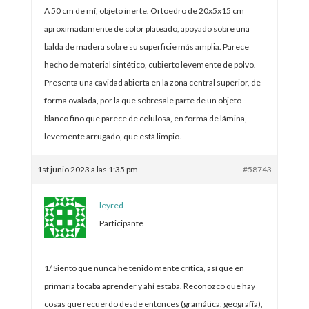
A 50 cm de mí, objeto inerte. Ortoedro de 20x5x15 cm
aproximadamente de color plateado, apoyado sobre una
balda de madera sobre su superficie más amplia. Parece
hecho de material sintético, cubierto levemente de polvo.
Presenta una cavidad abierta en la zona central superior, de
forma ovalada, por la que sobresale parte de un objeto
blanco fino que parece de celulosa, en forma de lámina,
levemente arrugado, que está limpio.
1st junio 2023 a las 1:35 pm
#58743
leyred
Participante
1/ Siento que nunca he tenido mente crítica, así que en
primaria tocaba aprender y ahí estaba. Reconozco que hay
cosas que recuerdo desde entonces (gramática, geografía),