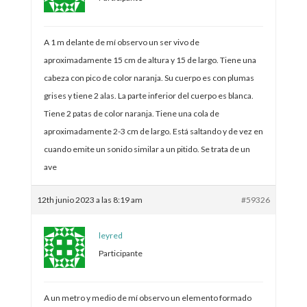
A 1 m delante de mí observo un ser vivo de
aproximadamente 15 cm de altura y 15 de largo. Tiene una
cabeza con pico de color naranja. Su cuerpo es con plumas
grises y tiene 2 alas. La parte inferior del cuerpo es blanca.
Tiene 2 patas de color naranja. Tiene una cola de
aproximadamente 2-3 cm de largo. Está saltando y de vez en
cuando emite un sonido similar a un pitido. Se trata de un
ave
12th junio 2023 a las 8:19 am
#59326
leyred
Participante
A un metro y medio de mí observo un elemento formado