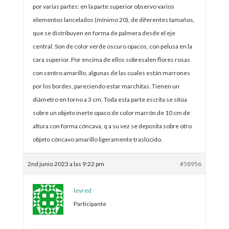
por varias partes: en la parte superior observo varios
elementos lancelados (mínimo 20), de diferentes tamaños,
que se distribuyen en forma de palmera desde el eje
central. Son de color verde oscuro opacos, con pelusa en la
cara superior. Por encima de ellos sobresalen flores rosas
con centro amarillo, algunas de las cuales están marrones
por los bordes, pareciendo estar marchitas. Tienen un
diámetro en torno a 3 cm. Toda esta parte escrita se sitúa
sobre un objeto inerte opaco de color marrón de 10 cm de
altura con forma cóncava, q a su vez se deposita sobre otro
objeto cóncavo amarillo ligeramente traslúcido.
2nd junio 2023 a las 9:22 pm
#58956
leyred
Participante