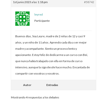
1st junio 2023 a las 1:18 pm
#58742
leyred
Participante
Buenos días, Soy Leyre, madre de 2 niñas de 12 y casi 9
años, y un niño de 11 años. Aprendo cada día a ser mejor
madre y acompañante. Siento un proceso lento y
apasionante. Estoy feliz de dedicarme a un curso con Bei,
que nunca había trabajado con ella en forma de curso
intensivo, aunque la sigo desde hace mucho. Encantada de
compartir con vosotras y vosotros.
Autor
Entradas
Mostrando 4 respuestas a los debates