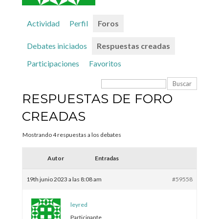
Actividad
Perfil
Foros
Debates iniciados
Respuestas creadas
Participaciones
Favoritos
RESPUESTAS DE FORO
CREADAS
Mostrando 4 respuestas a los debates
Autor
Entradas
19th junio 2023 a las 8:08 am
#59558
leyred
Participante