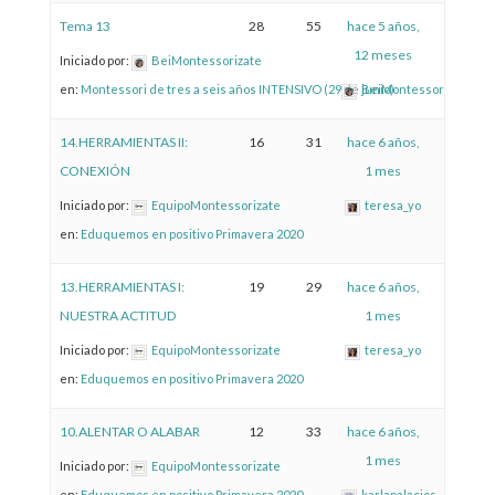
Tema 13
28
55
hace 5 años,
12 meses
Iniciado por:
BeiMontessorizate
en:
Montessori de tres a seis años INTENSIVO (29 de junio)
BeiMontessorizate
14.HERRAMIENTAS II:
16
31
hace 6 años,
CONEXIÓN
1 mes
Iniciado por:
EquipoMontessorizate
teresa_yo
en:
Eduquemos en positivo Primavera 2020
13.HERRAMIENTAS I:
19
29
hace 6 años,
NUESTRA ACTITUD
1 mes
Iniciado por:
EquipoMontessorizate
teresa_yo
en:
Eduquemos en positivo Primavera 2020
10.ALENTAR O ALABAR
12
33
hace 6 años,
1 mes
Iniciado por:
EquipoMontessorizate
en:
Eduquemos en positivo Primavera 2020
karlapalacios