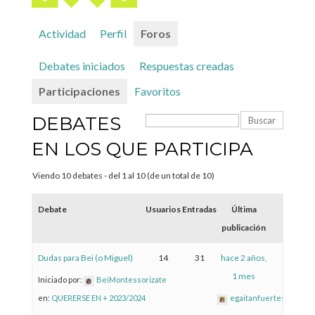
Actividad
Perfil
Foros
Debates iniciados
Respuestas creadas
Participaciones
Favoritos
DEBATES
EN LOS QUE PARTICIPA
Viendo 10 debates - del 1 al 10 (de un total de 10)
Debate
Usuarios
Entradas
Última
publicación
Dudas para Bei (o Miguel)
14
31
hace 2 años,
1 mes
Iniciado por:
BeiMontessorizate
en:
QUERERSE EN + 2023/2024
egaitanfuertes