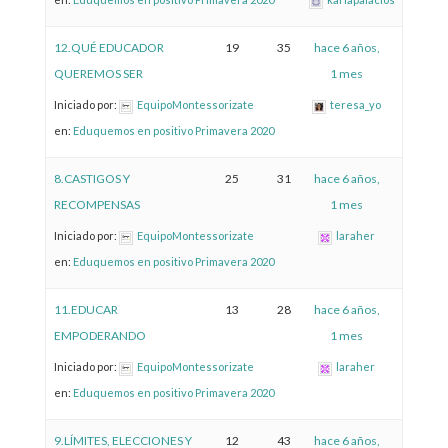
12.QUÉ EDUCADOR
19
35
hace 6 años,
QUEREMOS SER
1 mes
Iniciado por:
EquipoMontessorizate
teresa_yo
en:
Eduquemos en positivo Primavera 2020
8.CASTIGOS Y
25
31
hace 6 años,
RECOMPENSAS
1 mes
Iniciado por:
EquipoMontessorizate
laraher
en:
Eduquemos en positivo Primavera 2020
11.EDUCAR
13
28
hace 6 años,
EMPODERANDO
1 mes
Iniciado por:
EquipoMontessorizate
laraher
en:
Eduquemos en positivo Primavera 2020
9.LÍMITES, ELECCIONES Y
12
43
hace 6 años,