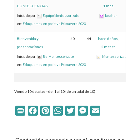
CONSECUENCIAS
1 mes
Iniciado por:
EquipoMontessorizate
laraher
en:
Eduquemos en positivo Primavera 2020
Bienvenida y
40
44
hace 6 años,
presentaciones
2 meses
Iniciado por:
BeiMontessorizate
MontessorizateTutoria
en:
Eduquemos en positivo Primavera 2020
Viendo 10 debates - del 1 al 10 (de un total de 10)
Print
Facebook
Pinterest
WhatsApp
Twitter
Messenger
Email