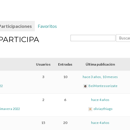
Participaciones
Favoritos
PARTICIPA
Usuarios
Entradas
Última publicación
3
10
hace 3 años, 10 meses
22
BeiMontessorizate
2
6
hace 4 años
rimavera 2022
oliviaythiago
15
20
hace 4 años