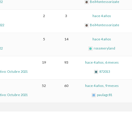
22
BeiMontessorizate
2
3
hace 4 años
022
BeiMontessorizate
5
14
hace 4 años
22
rossmeryland
19
93
hace 4 años, 6 meses
ivo: Octubre 2021
872013
52
60
hace 4 años, 9 meses
ivo: Octubre 2021
paulagc81