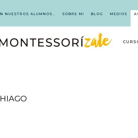
EN NUESTROS ALUMNOS…
SOBRE MI
BLOG
MEDIOS
A
CURS
THIAGO