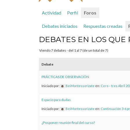
Actividad
Perfil
Foros
Debates iniciados
Respuestas creadas
DEBATES EN LOS QUE 
Viendo 7 debates - del 1 al 7 (de un total de 7)
Debate
PRÁCTICAS DE OBSERVACIÓN
Iniciado por:
BeiMontessorizate
en:
Cero – tres Abril 20
Espacio para dudas
Iniciado por:
BeiMontessorizate
en:
Continuación 3-6 p
¿Posponer reunión final del curso?