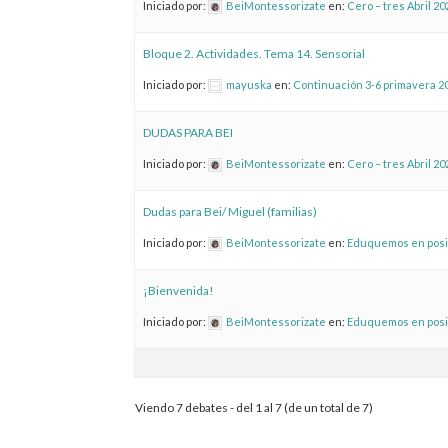
Iniciado por:
BeiMontessorizate
en:
Cero – tres Abril 20
Bloque 2. Actividades. Tema 14. Sensorial
Iniciado por:
mayuska
en:
Continuación 3-6 primavera 2
DUDAS PARA BEI
Iniciado por:
BeiMontessorizate
en:
Cero – tres Abril 20
Dudas para Bei/ Miguel (familias)
Iniciado por:
BeiMontessorizate
en:
Eduquemos en posit
¡Bienvenida!
Iniciado por:
BeiMontessorizate
en:
Eduquemos en posit
Viendo 7 debates - del 1 al 7 (de un total de 7)