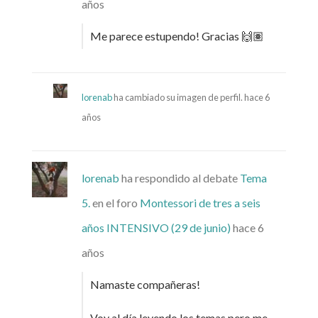
años
Me parece estupendo! Gracias 🙌🏽
lorenab
ha cambiado su imagen de perfil.
hace 6
años
lorenab
ha respondido al debate
Tema
5.
en el foro
Montessori de tres a seis
años INTENSIVO (29 de junio)
hace 6
años
Namaste compañeras!
Voy al día leyendo los temas pero me