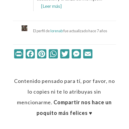
[Leer más]
El perfil de
lorenab
fue actualizado
hace 7 años
Print
Facebook
Pinterest
WhatsApp
Twitter
Messenger
Email
Contenido pensado para tí, por favor, no
lo copies ni te lo atribuyas sin
mencionarme.
Compartir nos hace un
poquito más felices ♥︎