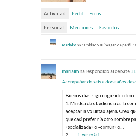
Actividad
Perfil
Foros
Personal
Menciones
Favoritos
marialm
ha cambiado su imagen de perfil.
h
marialm
ha respondido al debate
11
Acompañar de seis a doce años desd
Buenos días, sigo cogiendo ritmo.
1. Mi idea de obediencia es la com
aceptar la voluntad ajena. Creo qu
que casi preferiría otro nombre p
«socializada» o «común» o…
2.…
[Leer más]