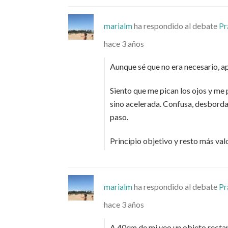
marialm
ha respondido al debate
Pr
hace 3 años
Aunque sé que no era necesario, 
Siento que me pican los ojos y me
sino acelerada. Confusa, desborda
paso.
Principio objetivo y resto más val
marialm
ha respondido al debate
Pr
hace 3 años
A 40cm de mi veo un objeto rectan