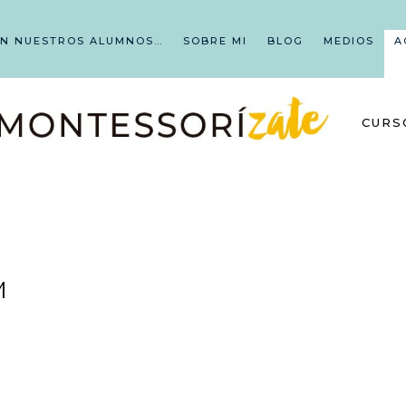
EN NUESTROS ALUMNOS…
SOBRE MI
BLOG
MEDIOS
A
CURS
M