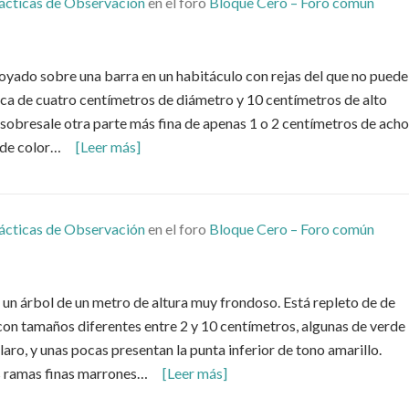
ácticas de Observación
en el foro
Bloque Cero – Foro común
oyado sobre una barra en un habitáculo con rejas del que no puede
cerca de cuatro centímetros de diámetro y 10 centímetros de alto
 sobresale otra parte más fina de apenas 1 o 2 centímetros de ach
s de color…
[Leer más]
ácticas de Observación
en el foro
Bloque Cero – Foro común
un árbol de un metro de altura muy frondoso. Está repleto de de
con tamaños diferentes entre 2 y 10 centímetros, algunas de verde
aro, y unas pocas presentan la punta inferior de tono amarillo.
as ramas finas marrones…
[Leer más]