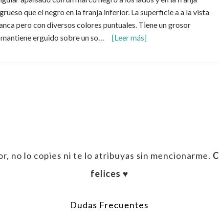
ueso que el negro en la franja inferior. La superficie a a la vista
nca pero con diversos colores puntuales. Tiene un grosor
 mantiene erguido sobre un so…
[Leer más]
enger
ail
r, no lo copies ni te lo atribuyas sin mencionarme.
C
felices ♥︎
Dudas Frecuentes