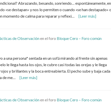
ndicional? Abrazando, besando, sonriendo… espontáneamente, e
o «se destapan» y nos lo permiten o cuando «se han destapado» 
n momento de calma para reparar y reflexi…
[Leer más]
ácticas de Observación
en el foro
Bloque Cero – Foro común
 a una persona* sentada en un sofá mirando al frente sin apenas
lo le llega hasta los ojos, le cubre casi todas las orejas y le llega
 rojos y brillantes y la boca entreabierta. El pecho sube y baja cada
ba de me…
[Leer más]
ácticas de Observación
en el foro
Bloque Cero – Foro común