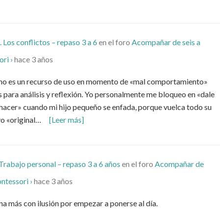
. Los conflictos – repaso 3 a 6
en el foro
Acompañar de seis a
ri ›
hace 3 años
ue no es un recurso de uso en momento de «mal comportamiento»
s para análisis y reflexión. Yo personalmente me bloqueo en «dale
e hacer» cuando mi hijo pequeño se enfada, porque vuelca todo su
vo «original…
[Leer más]
 Trabajo personal – repaso 3 a 6 años
en el foro
Acompañar de
ntessori ›
hace 3 años
na más con ilusión por empezar a ponerse al día.