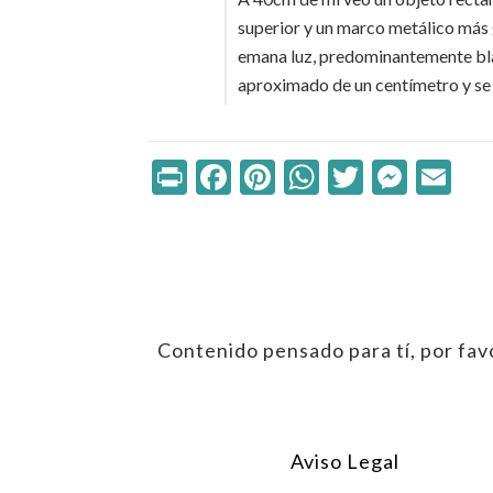
superior y un marco metálico más gr
emana luz, predominantemente bla
aproximado de un centímetro y se
Print
Facebook
Pinterest
WhatsApp
Twitter
Mess
Em
Contenido pensado para tí, por favo
Aviso Legal