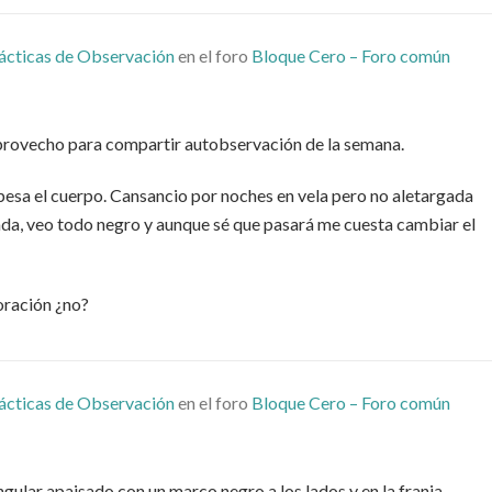
ácticas de Observación
en el foro
Bloque Cero – Foro común
aprovecho para compartir autobservación de la semana.
 pesa el cuerpo. Cansancio por noches en vela pero no aletargada
da, veo todo negro y aunque sé que pasará me cuesta cambiar el
oración ¿no?
ácticas de Observación
en el foro
Bloque Cero – Foro común
gular apaisado con un marco negro a los lados y en la franja