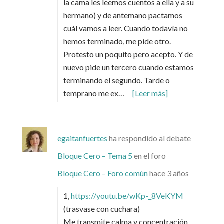
la cama les leemos cuentos a ella y a su
hermano) y de antemano pactamos
cuál vamos a leer. Cuando todavía no
hemos terminado, me pide otro.
Protesto un poquito pero acepto. Y de
nuevo pide un tercero cuando estamos
terminando el segundo. Tarde o
temprano me ex…
[Leer más]
egaitanfuertes
ha respondido al debate
Bloque Cero – Tema 5
en el foro
Bloque Cero – Foro común
hace 3 años
1,
https://youtu.be/wKp-_8VeKYM
(trasvase con cuchara)
Me transmite calma y concentración,