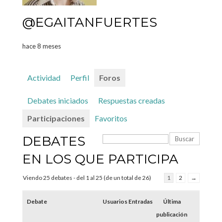
@EGAITANFUERTES
hace 8 meses
Actividad
Perfil
Foros
Debates iniciados
Respuestas creadas
Participaciones
Favoritos
DEBATES
EN LOS QUE PARTICIPA
Viendo 25 debates - del 1 al 25 (de un total de 26)
1
2
→
Debate
Usuarios
Entradas
Última
publicación