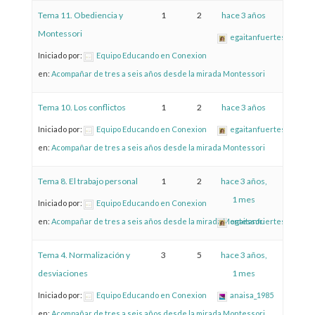
Tema 11. Obediencia y
1
2
hace 3 años
Montessori
egaitanfuertes
Iniciado por:
Equipo Educando en Conexion
en:
Acompañar de tres a seis años desde la mirada Montessori
Tema 10. Los conflictos
1
2
hace 3 años
Iniciado por:
Equipo Educando en Conexion
egaitanfuertes
en:
Acompañar de tres a seis años desde la mirada Montessori
Tema 8. El trabajo personal
1
2
hace 3 años,
1 mes
Iniciado por:
Equipo Educando en Conexion
en:
Acompañar de tres a seis años desde la mirada Montessori
egaitanfuertes
Tema 4. Normalización y
3
5
hace 3 años,
desviaciones
1 mes
Iniciado por:
Equipo Educando en Conexion
anaisa_1985
en:
Acompañar de tres a seis años desde la mirada Montessori