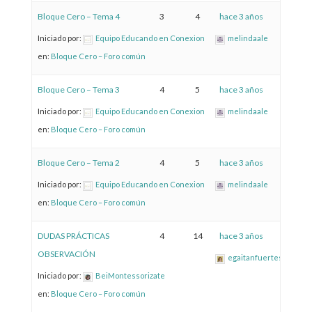
Bloque Cero – Tema 4
3
4
hace 3 años
Iniciado por:
Equipo Educando en Conexion
melindaale
en:
Bloque Cero – Foro común
Bloque Cero – Tema 3
4
5
hace 3 años
Iniciado por:
Equipo Educando en Conexion
melindaale
en:
Bloque Cero – Foro común
Bloque Cero – Tema 2
4
5
hace 3 años
Iniciado por:
Equipo Educando en Conexion
melindaale
en:
Bloque Cero – Foro común
DUDAS PRÁCTICAS
4
14
hace 3 años
OBSERVACIÓN
egaitanfuertes
Iniciado por:
BeiMontessorizate
en:
Bloque Cero – Foro común