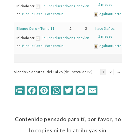
2 meses
Iniciado por:
Equipo Educando en Conexion
en:
Bloque Cero – Foro común
egaitanfuertes
Bloque Cero – Tema 11
2
3
hace 3 años,
2 meses
Iniciado por:
Equipo Educando en Conexion
en:
Bloque Cero – Foro común
egaitanfuertes
Viendo 25 debates - del 1 al 25 (de un total de 26)
1
2
→
Print
Facebook
Pinterest
WhatsApp
Twitter
Messenger
Email
Contenido pensado para tí, por favor, no
lo copies ni te lo atribuyas sin