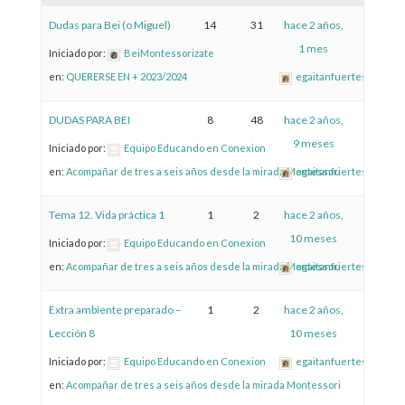
Dudas para Bei (o Miguel)
14
31
hace 2 años,
1 mes
Iniciado por:
BeiMontessorizate
en:
QUERERSE EN + 2023/2024
egaitanfuertes
DUDAS PARA BEI
8
48
hace 2 años,
9 meses
Iniciado por:
Equipo Educando en Conexion
en:
Acompañar de tres a seis años desde la mirada Montessori
egaitanfuertes
Tema 12. Vida práctica 1
1
2
hace 2 años,
10 meses
Iniciado por:
Equipo Educando en Conexion
en:
Acompañar de tres a seis años desde la mirada Montessori
egaitanfuertes
Extra ambiente preparado –
1
2
hace 2 años,
Lección 8
10 meses
Iniciado por:
Equipo Educando en Conexion
egaitanfuertes
en:
Acompañar de tres a seis años desde la mirada Montessori