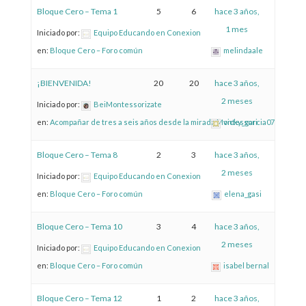
Bloque Cero – Tema 1
5
6
hace 3 años,
1 mes
Iniciado por:
Equipo Educando en Conexion
en:
Bloque Cero – Foro común
melindaale
¡BIENVENIDA!
20
20
hace 3 años,
2 meses
Iniciado por:
BeiMontessorizate
en:
Acompañar de tres a seis años desde la mirada Montessori
vicky_garcia07
Bloque Cero – Tema 8
2
3
hace 3 años,
2 meses
Iniciado por:
Equipo Educando en Conexion
en:
Bloque Cero – Foro común
elena_gasi
Bloque Cero – Tema 10
3
4
hace 3 años,
2 meses
Iniciado por:
Equipo Educando en Conexion
en:
Bloque Cero – Foro común
isabel bernal
Bloque Cero – Tema 12
1
2
hace 3 años,