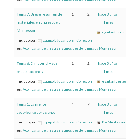
Tema 7. Breve resumen de
1
2
hace 3 años,
materiales en una escuela
1 mes
Montessori
egaitanfuertes
Iniciado por:
Equipo Educando en Conexion
en:
Acompañar de tres a seis años desde la mirada Montessori
Tema 6. El material y sus
1
2
hace 3 años,
presentaciones
1 mes
Iniciado por:
Equipo Educando en Conexion
egaitanfuertes
en:
Acompañar de tres a seis años desde la mirada Montessori
Tema 1: La mente
4
7
hace 3 años,
absorbente consciente
1 mes
Iniciado por:
Equipo Educando en Conexion
BeiMontessorizate
en:
Acompañar de tres a seis años desde la mirada Montessori