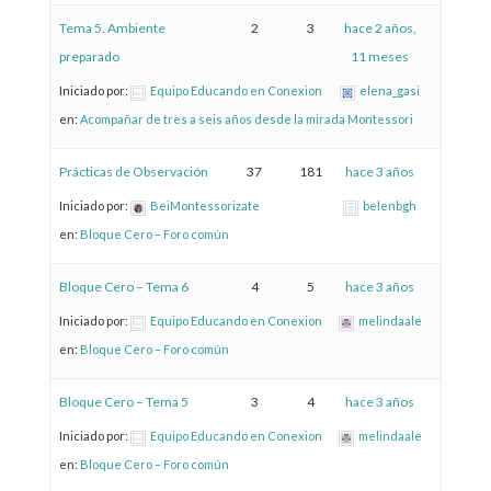
Tema 5. Ambiente
2
3
hace 2 años,
preparado
11 meses
Iniciado por:
Equipo Educando en Conexion
elena_gasi
en:
Acompañar de tres a seis años desde la mirada Montessori
Prácticas de Observación
37
181
hace 3 años
Iniciado por:
BeiMontessorizate
belenbgh
en:
Bloque Cero – Foro común
Bloque Cero – Tema 6
4
5
hace 3 años
Iniciado por:
Equipo Educando en Conexion
melindaale
en:
Bloque Cero – Foro común
Bloque Cero – Tema 5
3
4
hace 3 años
Iniciado por:
Equipo Educando en Conexion
melindaale
en:
Bloque Cero – Foro común